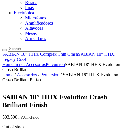
Resina
Púas
Electrónica
Micrófonos
Amplificadores
Altavoces
Mesas
Auriculares
SABIAN 18″ HHX Complex Thin Crash
SABIAN 18″ HHX
Legacy Crash
Home
Tienda
Accesorios
Percursión
SABIAN 18″ HHX Evolution
Crash Brilliant...
Home
/
Accesorios
/
Percursión
/ SABIAN 18″ HHX Evolution
Crash Brilliant Finish
SABIAN 18″ HHX Evolution Crash
Brilliant Finish
503.59
€
I.V.A incluido
Out of stock