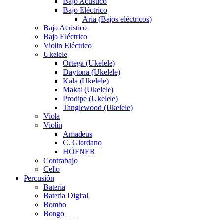
Bajo Acústico
Bajo Eléctrico
Aria (Bajos eléctricos)
Bajo Acústico
Bajo Eléctrico
Violin Eléctrico
Ukelele
Ortega (Ukelele)
Daytona (Ukelele)
Kala (Ukelele)
Makai (Ukelele)
Prodipe (Ukelele)
Tanglewood (Ukelele)
Viola
Violín
Amadeus
C. Giordano
HÖFNER
Contrabajo
Cello
Percusión
Batería
Bateria Digital
Bombo
Bongo