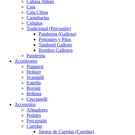
Cabasa Jinbao
Caja
Caja China
Castañuelas
Crótalos
Tradicional (Percusión)
Pandereta (Gallega)
Peitoques y Pitos
Tamboril Gallego
Bombos Gallegos
Pandereta
Acordeones
Piatanesi
Hohner
Scandalli
Estrella
Borsini
Beltuna
Crucianelli
Accesorios
Afinadores
Pedales
Percursión
Cuerdas
Juegos de Cuerdas (Cuerdas)