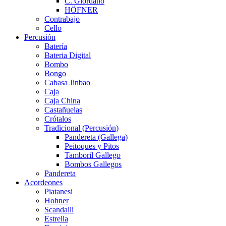
C. Giordano
HÖFNER
Contrabajo
Cello
Percusión
Batería
Bateria Digital
Bombo
Bongo
Cabasa Jinbao
Caja
Caja China
Castañuelas
Crótalos
Tradicional (Percusión)
Pandereta (Gallega)
Peitoques y Pitos
Tamboril Gallego
Bombos Gallegos
Pandereta
Acordeones
Piatanesi
Hohner
Scandalli
Estrella