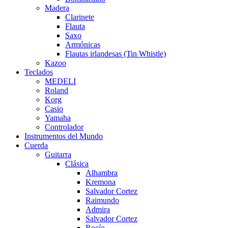
Madera
Clarinete
Flauta
Saxo
Armónicas
Flautas irlandesas (Tin Whistle)
Kazoo
Teclados
MEDELI
Roland
Korg
Casio
Yamaha
Controlador
Instrumentos del Mundo
Cuerda
Guitarra
Clásica
Alhambra
Kremona
Salvador Cortez
Raimundo
Admira
Salvador Cortez
Rocío