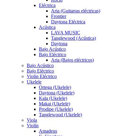
Eléctrica
Aria (Guitarras eléctricas)
Frontier
Daytona Eléctrica
Acústica
LAVA MUSIC
Tanglewood (Acústica)
Daytona
Bajo Acústico
Bajo Eléctrico
Aria (Bajos eléctricos)
Bajo Acústico
Bajo Eléctrico
Violin Eléctrico
Ukelele
Ortega (Ukelele)
Daytona (Ukelele)
Kala (Ukelele)
Makai (Ukelele)
Prodipe (Ukelele)
Tanglewood (Ukelele)
Viola
Violín
Amadeus