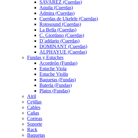
SAVAREZ (Cuerdas)
Aquila (Cuerdas)
Admira (Cuerdas)
Cuerdas de Ukelele (Cuerdas)
Rotosound (Cuerdas)
La Bella (Cuerdas)
C. Giordano (Cuerdas)
D´addario (Cuerdas)
DOMINANT (Cuerdas)
ALPHAYUE (Cuerdas)
Fundas y Estuches
Acordeón (Fundas)
Estuche Viola
Estuche Violín
Baquetas (Fundas)
Batería (Fundas)
Platos (Fundas)
Atril
Cejillas
Cables
Cañas
Correas
Soporte
Rack
Baquetas