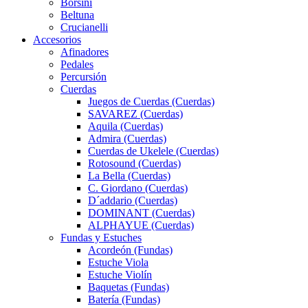
Borsini
Beltuna
Crucianelli
Accesorios
Afinadores
Pedales
Percursión
Cuerdas
Juegos de Cuerdas (Cuerdas)
SAVAREZ (Cuerdas)
Aquila (Cuerdas)
Admira (Cuerdas)
Cuerdas de Ukelele (Cuerdas)
Rotosound (Cuerdas)
La Bella (Cuerdas)
C. Giordano (Cuerdas)
D´addario (Cuerdas)
DOMINANT (Cuerdas)
ALPHAYUE (Cuerdas)
Fundas y Estuches
Acordeón (Fundas)
Estuche Viola
Estuche Violín
Baquetas (Fundas)
Batería (Fundas)