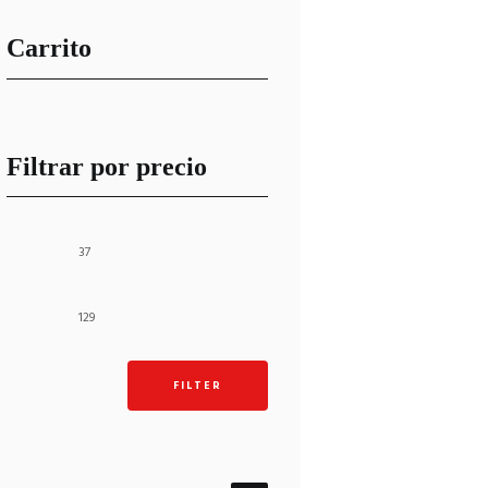
Carrito
Filtrar por precio
Min
Max
price
price
FILTER