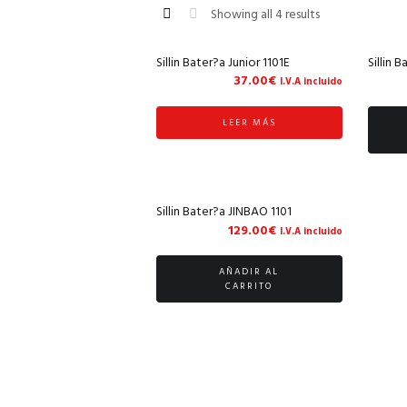
Showing all 4 results
Sillin Bater?a Junior 1101E
Sillin 
37.00
€
I.V.A incluido
LEER MÁS
Sillin Bater?a JINBAO 1101
129.00
€
I.V.A incluido
AÑADIR AL
CARRITO