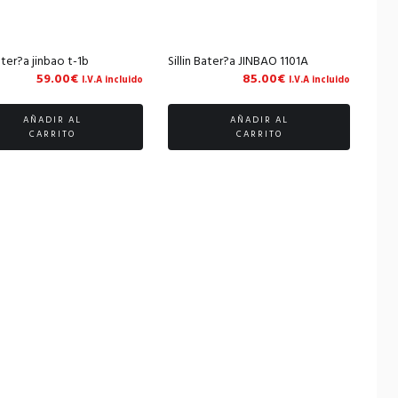
Bater?a jinbao t-1b
Sillin Bater?a JINBAO 1101A
59.00
€
85.00
€
I.V.A incluido
I.V.A incluido
AÑADIR AL
AÑADIR AL
CARRITO
CARRITO