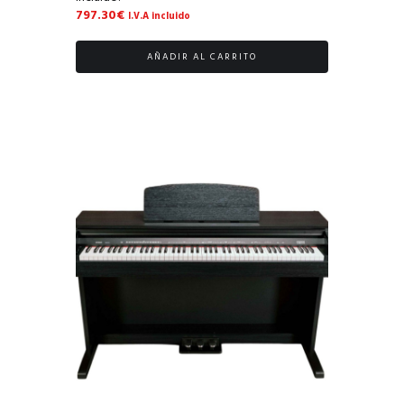
797.30
€
I.V.A incluido
AÑADIR AL CARRITO