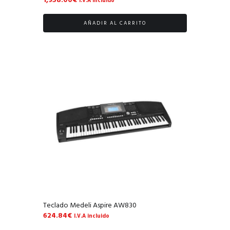
1,958.00
€
I.V.A incluido
AÑADIR AL CARRITO
Teclado Medeli Aspire AW830
624.84
€
I.V.A incluido