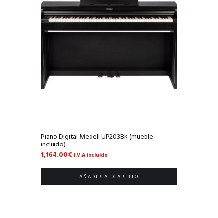
Piano Digital Medeli UP203BK (mueble
incluido)
1,164.00
€
I.V.A incluido
AÑADIR AL CARRITO