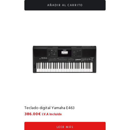
AÑADIR AL CARRITO
Teclado digital Yamaha E463
386.00
€
I.V.A incluido
LEER MÁS