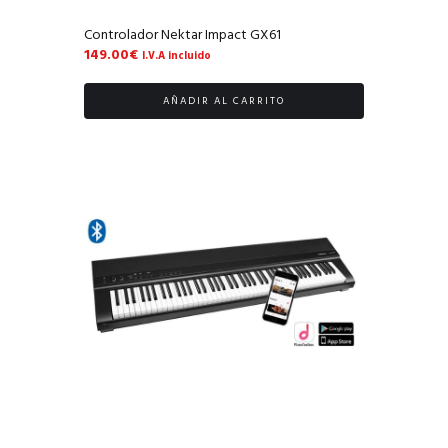
Controlador Nektar Impact GX61
149.00
€
I.V.A incluido
AÑADIR AL CARRITO