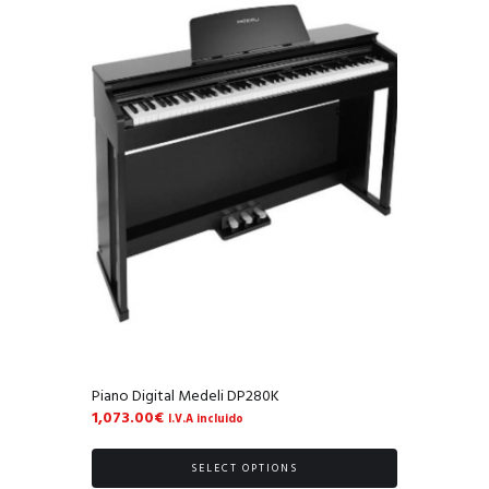
Piano Digital Medeli DP280K
1,073.00
€
I.V.A incluido
SELECT OPTIONS