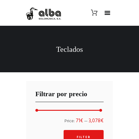
Teclados
Filtrar por precio
Min
Max
71€
3,078€
Price:
—
price
price
FILTER