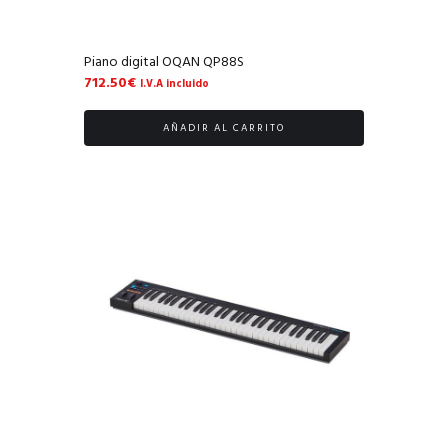
Piano digital OQAN QP88S
712.50
€
I.V.A incluido
AÑADIR AL CARRITO