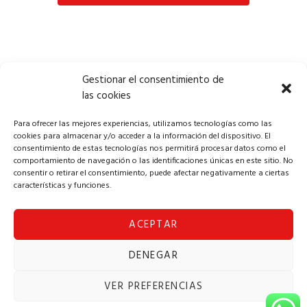
Gestionar el consentimiento de
las cookies
1
2
3
…
Para ofrecer las mejores experiencias, utilizamos tecnologías como las
cookies para almacenar y/o acceder a la información del dispositivo. El
consentimiento de estas tecnologías nos permitirá procesar datos como el
comportamiento de navegación o las identificaciones únicas en este sitio. No
consentir o retirar el consentimiento, puede afectar negativamente a ciertas
características y funciones.
ACEPTAR
Copyright © 2024 Alba Solomúsica
DENEGAR
Aviso Legal
|
Política de Privacidad
|
Política
de Cookies
|
Términos y Condiciones
|
VER PREFERENCIAS
Formulario de solicitud de desestimiento
|
Contacto