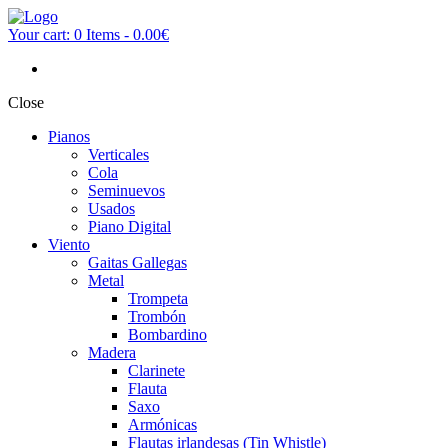
Your cart:
0 Items
-
0.00€
Close
Pianos
Verticales
Cola
Seminuevos
Usados
Piano Digital
Viento
Gaitas Gallegas
Metal
Trompeta
Trombón
Bombardino
Madera
Clarinete
Flauta
Saxo
Armónicas
Flautas irlandesas (Tin Whistle)