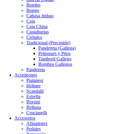
Bombo
Bongo
Cabasa Jinbao
Caja
Caja China
Castañuelas
Crótalos
Tradicional (Percusión)
Pandereta (Gallega)
Peitoques y Pitos
Tamboril Gallego
Bombos Gallegos
Pandereta
Acordeones
Piatanesi
Hohner
Scandalli
Estrella
Borsini
Beltuna
Crucianelli
Accesorios
Afinadores
Pedales