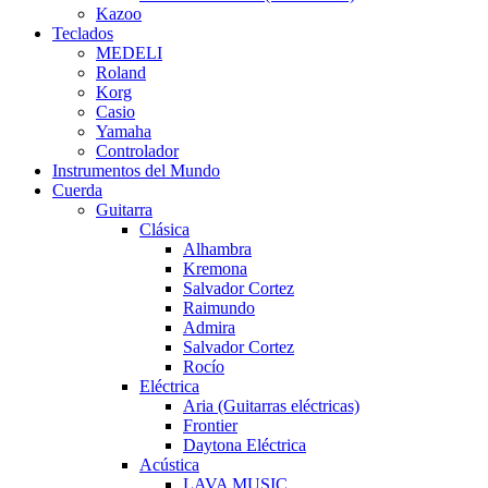
Kazoo
Teclados
MEDELI
Roland
Korg
Casio
Yamaha
Controlador
Instrumentos del Mundo
Cuerda
Guitarra
Clásica
Alhambra
Kremona
Salvador Cortez
Raimundo
Admira
Salvador Cortez
Rocío
Eléctrica
Aria (Guitarras eléctricas)
Frontier
Daytona Eléctrica
Acústica
LAVA MUSIC