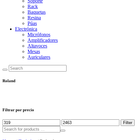
Soporte
Rack
Baquetas
Resina
Púas
Electrónica
Micrófonos
Amplificadores
Altavoces
Mesas
Auriculares
Roland
Filtrar por precio
Min
Max
Filter
price
price