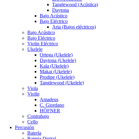
Tanglewood (Acústica)
Daytona
Bajo Acústico
Bajo Eléctrico
Aria (Bajos eléctricos)
Bajo Acústico
Bajo Eléctrico
Violin Eléctrico
Ukelele
Ortega (Ukelele)
Daytona (Ukelele)
Kala (Ukelele)
Makai (Ukelele)
Prodipe (Ukelele)
Tanglewood (Ukelele)
Viola
Violín
Amadeus
C. Giordano
HÖFNER
Contrabajo
Cello
Percusión
Batería
Bateria Digital