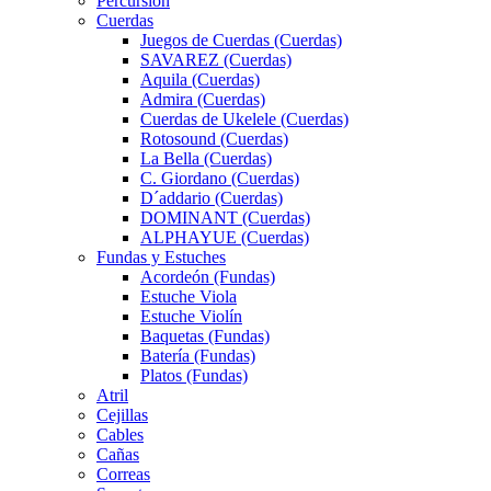
Percursión
Cuerdas
Juegos de Cuerdas (Cuerdas)
SAVAREZ (Cuerdas)
Aquila (Cuerdas)
Admira (Cuerdas)
Cuerdas de Ukelele (Cuerdas)
Rotosound (Cuerdas)
La Bella (Cuerdas)
C. Giordano (Cuerdas)
D´addario (Cuerdas)
DOMINANT (Cuerdas)
ALPHAYUE (Cuerdas)
Fundas y Estuches
Acordeón (Fundas)
Estuche Viola
Estuche Violín
Baquetas (Fundas)
Batería (Fundas)
Platos (Fundas)
Atril
Cejillas
Cables
Cañas
Correas