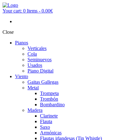
Your cart:
0 Items
-
0.00€
Close
Pianos
Verticales
Cola
Seminuevos
Usados
Piano Digital
Viento
Gaitas Gallegas
Metal
Trompeta
Trombón
Bombardino
Madera
Clarinete
Flauta
Saxo
Armónicas
Flautas irlandesas (Tin Whistle)