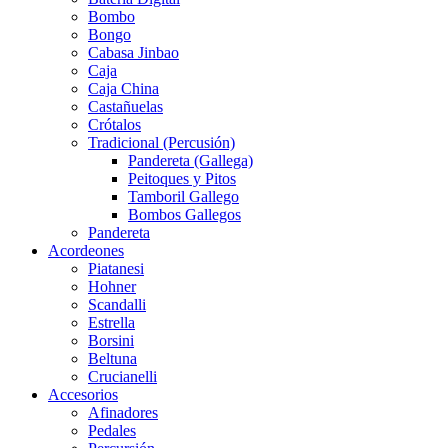
Bombo
Bongo
Cabasa Jinbao
Caja
Caja China
Castañuelas
Crótalos
Tradicional (Percusión)
Pandereta (Gallega)
Peitoques y Pitos
Tamboril Gallego
Bombos Gallegos
Pandereta
Acordeones
Piatanesi
Hohner
Scandalli
Estrella
Borsini
Beltuna
Crucianelli
Accesorios
Afinadores
Pedales