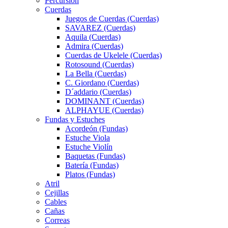
Percursión
Cuerdas
Juegos de Cuerdas (Cuerdas)
SAVAREZ (Cuerdas)
Aquila (Cuerdas)
Admira (Cuerdas)
Cuerdas de Ukelele (Cuerdas)
Rotosound (Cuerdas)
La Bella (Cuerdas)
C. Giordano (Cuerdas)
D´addario (Cuerdas)
DOMINANT (Cuerdas)
ALPHAYUE (Cuerdas)
Fundas y Estuches
Acordeón (Fundas)
Estuche Viola
Estuche Violín
Baquetas (Fundas)
Batería (Fundas)
Platos (Fundas)
Atril
Cejillas
Cables
Cañas
Correas