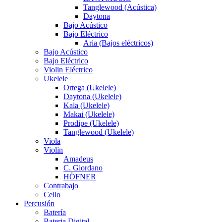
Tanglewood (Acústica)
Daytona
Bajo Acústico
Bajo Eléctrico
Aria (Bajos eléctricos)
Bajo Acústico
Bajo Eléctrico
Violin Eléctrico
Ukelele
Ortega (Ukelele)
Daytona (Ukelele)
Kala (Ukelele)
Makai (Ukelele)
Prodipe (Ukelele)
Tanglewood (Ukelele)
Viola
Violín
Amadeus
C. Giordano
HÖFNER
Contrabajo
Cello
Percusión
Batería
Bateria Digital