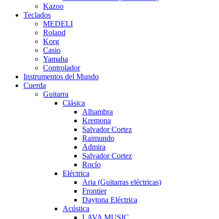
Kazoo
Teclados
MEDELI
Roland
Korg
Casio
Yamaha
Controlador
Instrumentos del Mundo
Cuerda
Guitarra
Clásica
Alhambra
Kremona
Salvador Cortez
Raimundo
Admira
Salvador Cortez
Rocío
Eléctrica
Aria (Guitarras eléctricas)
Frontier
Daytona Eléctrica
Acústica
LAVA MUSIC