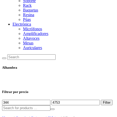
Soporte
Rack
Baquetas
Resina
Púas
Electrónica
Micrófonos
Amplificadores
Altavoces
Mesas
Auriculares
Alhambra
Filtrar por precio
Min
Max
Filter
price
price