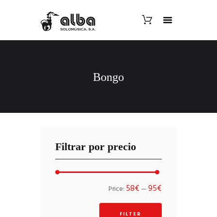
Bongo
Filtrar por precio
Min
Max
58€
95€
Price:
—
price
price
FILTER