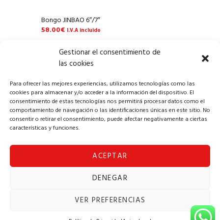
Bongo JINBAO 6″/7″
58.00
€
I.V.A incluido
Gestionar el consentimiento de
AÑADIR AL CARRITO
las cookies
Para ofrecer las mejores experiencias, utilizamos tecnologías como las
cookies para almacenar y/o acceder a la información del dispositivo. El
consentimiento de estas tecnologías nos permitirá procesar datos como el
comportamiento de navegación o las identificaciones únicas en este sitio. No
consentir o retirar el consentimiento, puede afectar negativamente a ciertas
características y funciones.
ACEPTAR
Copyright © 2024 Alba Solomúsica
DENEGAR
Aviso Legal
|
Política de Privacidad
|
Política
de Cookies
|
Términos y Condiciones
|
VER PREFERENCIAS
Formulario de solicitud de desestimiento
|
Contacto