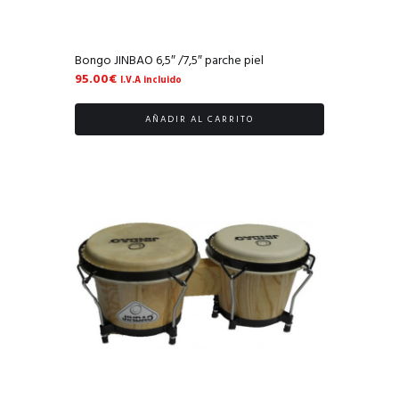
Bongo JINBAO 6,5″ /7,5″ parche piel
95.00
€
I.V.A incluido
AÑADIR AL CARRITO