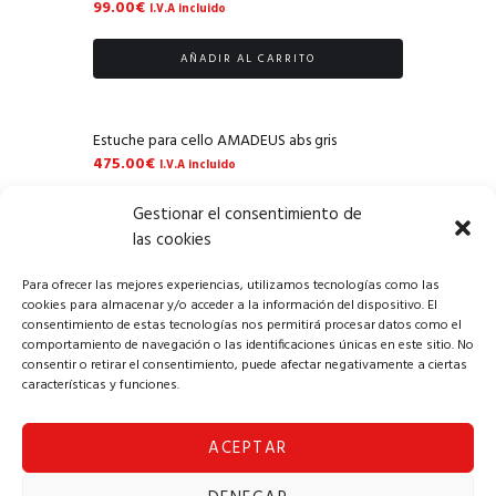
99.00
€
I.V.A incluido
AÑADIR AL CARRITO
Estuche para cello AMADEUS abs gris
475.00
€
I.V.A incluido
Gestionar el consentimiento de
AÑADIR AL CARRITO
las cookies
Para ofrecer las mejores experiencias, utilizamos tecnologías como las
cookies para almacenar y/o acceder a la información del dispositivo. El
consentimiento de estas tecnologías nos permitirá procesar datos como el
comportamiento de navegación o las identificaciones únicas en este sitio. No
consentir o retirar el consentimiento, puede afectar negativamente a ciertas
características y funciones.
ACEPTAR
Copyright © 2024 Alba Solomúsica