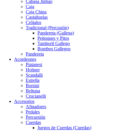
Cabasa Jinbao
Caja
Caja China
Castañuelas
Crótalos
Tradicional (Percusión)
Pandereta (Gallega)
Peitoques y Pitos
Tamboril Gallego
Bombos Gallegos
Pandereta
Acordeones
Piatanesi
Hohner
Scandalli
Estrella
Borsini
Beltuna
Crucianelli
Accesorios
Afinadores
Pedales
Percursión
Cuerdas
Juegos de Cuerdas (Cuerdas)