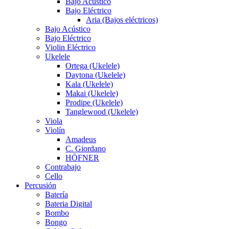
Bajo Acústico
Bajo Eléctrico
Aria (Bajos eléctricos)
Bajo Acústico
Bajo Eléctrico
Violin Eléctrico
Ukelele
Ortega (Ukelele)
Daytona (Ukelele)
Kala (Ukelele)
Makai (Ukelele)
Prodipe (Ukelele)
Tanglewood (Ukelele)
Viola
Violín
Amadeus
C. Giordano
HÖFNER
Contrabajo
Cello
Percusión
Batería
Bateria Digital
Bombo
Bongo