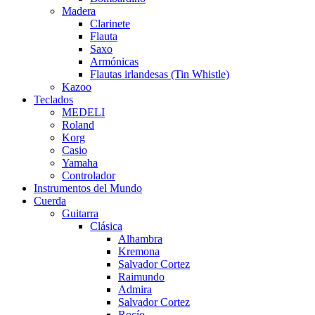
Madera
Clarinete
Flauta
Saxo
Armónicas
Flautas irlandesas (Tin Whistle)
Kazoo
Teclados
MEDELI
Roland
Korg
Casio
Yamaha
Controlador
Instrumentos del Mundo
Cuerda
Guitarra
Clásica
Alhambra
Kremona
Salvador Cortez
Raimundo
Admira
Salvador Cortez
Rocío