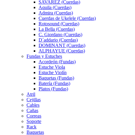
SAVAREZ (Cuerdas)
Aquila (Cuerdas)
Admira (Cuerdas)
Cuerdas de Ukelele (Cuerdas)
Rotosound (Cuerdas)
La Bella (Cuerdas)
C. Giordano (Cuerdas)
D´addario (Cuerdas)
DOMINANT (Cuerdas)
ALPHAYUE (Cuerdas)
Fundas y Estuches
Acordeón (Fundas)
Estuche Viola
Estuche Violín
Baquetas (Fundas)
Batería (Fundas)
Platos (Fundas)
Atril
Cejillas
Cables
Cañas
Correas
Soporte
Rack
Baquetas