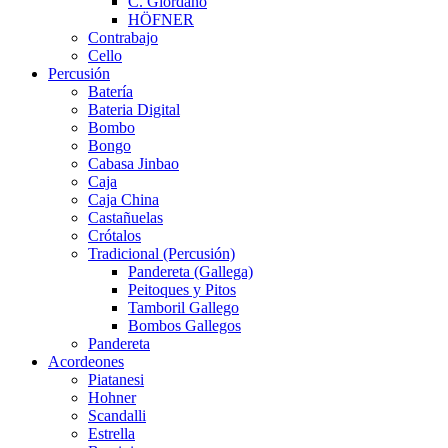
C. Giordano
HÖFNER
Contrabajo
Cello
Percusión
Batería
Bateria Digital
Bombo
Bongo
Cabasa Jinbao
Caja
Caja China
Castañuelas
Crótalos
Tradicional (Percusión)
Pandereta (Gallega)
Peitoques y Pitos
Tamboril Gallego
Bombos Gallegos
Pandereta
Acordeones
Piatanesi
Hohner
Scandalli
Estrella