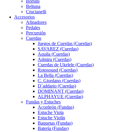
Borsini
Beltuna
Crucianelli
Accesorios
Afinadores
Pedales
Percursión
Cuerdas
Juegos de Cuerdas (Cuerdas)
SAVAREZ (Cuerdas)
Aquila (Cuerdas)
Admira (Cuerdas)
Cuerdas de Ukelele (Cuerdas)
Rotosound (Cuerdas)
La Bella (Cuerdas)
C. Giordano (Cuerdas)
D´addario (Cuerdas)
DOMINANT (Cuerdas)
ALPHAYUE (Cuerdas)
Fundas y Estuches
Acordeón (Fundas)
Estuche Viola
Estuche Violín
Baquetas (Fundas)
Batería (Fundas)