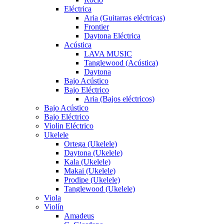
Eléctrica
Aria (Guitarras eléctricas)
Frontier
Daytona Eléctrica
Acústica
LAVA MUSIC
Tanglewood (Acústica)
Daytona
Bajo Acústico
Bajo Eléctrico
Aria (Bajos eléctricos)
Bajo Acústico
Bajo Eléctrico
Violin Eléctrico
Ukelele
Ortega (Ukelele)
Daytona (Ukelele)
Kala (Ukelele)
Makai (Ukelele)
Prodipe (Ukelele)
Tanglewood (Ukelele)
Viola
Violín
Amadeus