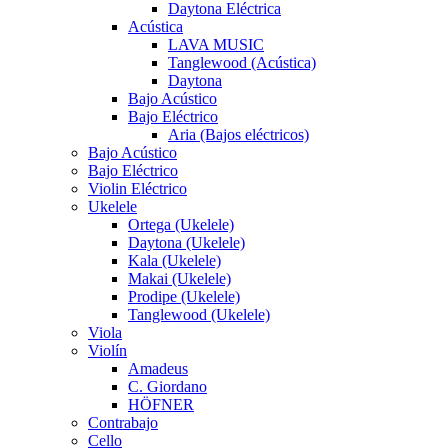
Daytona Eléctrica
Acústica
LAVA MUSIC
Tanglewood (Acústica)
Daytona
Bajo Acústico
Bajo Eléctrico
Aria (Bajos eléctricos)
Bajo Acústico
Bajo Eléctrico
Violin Eléctrico
Ukelele
Ortega (Ukelele)
Daytona (Ukelele)
Kala (Ukelele)
Makai (Ukelele)
Prodipe (Ukelele)
Tanglewood (Ukelele)
Viola
Violín
Amadeus
C. Giordano
HÖFNER
Contrabajo
Cello