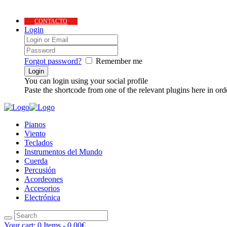
CONTACTO
Login
Forgot password?
Remember me
You can login using your social profile
Paste the shortcode from one of the relevant plugins here in ord
Pianos
Viento
Teclados
Instrumentos del Mundo
Cuerda
Percusión
Acordeones
Accesorios
Electrónica
Your cart:
0 Items
-
0.00€