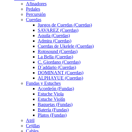
Afinadores
Pedales
Percursión
Cuerdas
Juegos de Cuerdas (Cuerdas)
SAVAREZ (Cuerdas)
Aquila (Cuerdas)
Admira (Cuerdas)
Cuerdas de Ukelele (Cuerdas)
Rotosound (Cuerdas)
La Bella (Cuerdas)
C. Giordano (Cuerdas)
D´addario (Cuerdas)
DOMINANT (Cuerdas)
ALPHAYUE (Cuerdas)
Fundas y Estuches
Acordeón (Fundas)
Estuche Viola
Estuche Violín
Baquetas (Fundas)
Batería (Fundas)
Platos (Fundas)
Atril
Cejillas
Cables