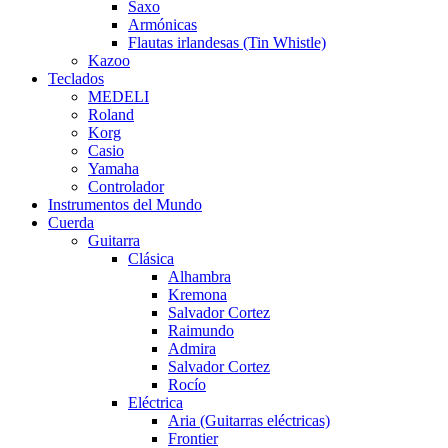
Saxo
Armónicas
Flautas irlandesas (Tin Whistle)
Kazoo
Teclados
MEDELI
Roland
Korg
Casio
Yamaha
Controlador
Instrumentos del Mundo
Cuerda
Guitarra
Clásica
Alhambra
Kremona
Salvador Cortez
Raimundo
Admira
Salvador Cortez
Rocío
Eléctrica
Aria (Guitarras eléctricas)
Frontier