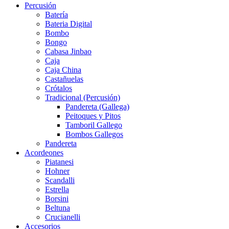
Percusión
Batería
Bateria Digital
Bombo
Bongo
Cabasa Jinbao
Caja
Caja China
Castañuelas
Crótalos
Tradicional (Percusión)
Pandereta (Gallega)
Peitoques y Pitos
Tamboril Gallego
Bombos Gallegos
Pandereta
Acordeones
Piatanesi
Hohner
Scandalli
Estrella
Borsini
Beltuna
Crucianelli
Accesorios