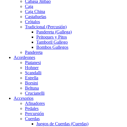
Cabasa Jinbao
Caja
Caja China
Castañuelas
Crótalos
Tradicional (Percusión)
Pandereta (Gallega)
Peitoques y Pitos
Tamboril Gallego
Bombos Gallegos
Pandereta
Acordeones
Piatanesi
Hohner
Scandalli
Estrella
Borsini
Beltuna
Crucianelli
Accesorios
Afinadores
Pedales
Percursión
Cuerdas
Juegos de Cuerdas (Cuerdas)