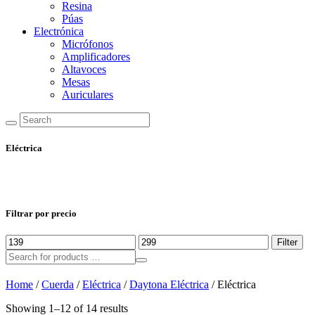
Resina
Púas
Electrónica
Micrófonos
Amplificadores
Altavoces
Mesas
Auriculares
Eléctrica
Filtrar por precio
Min
Max
Filter
price
price
Home
/
Cuerda
/
Eléctrica
/
Daytona Eléctrica
/ Eléctrica
Showing 1–12 of 14 results