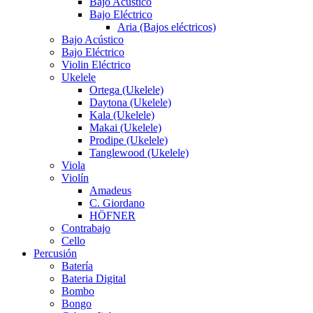
Bajo Acústico
Bajo Eléctrico
Aria (Bajos eléctricos)
Bajo Acústico
Bajo Eléctrico
Violin Eléctrico
Ukelele
Ortega (Ukelele)
Daytona (Ukelele)
Kala (Ukelele)
Makai (Ukelele)
Prodipe (Ukelele)
Tanglewood (Ukelele)
Viola
Violín
Amadeus
C. Giordano
HÖFNER
Contrabajo
Cello
Percusión
Batería
Bateria Digital
Bombo
Bongo