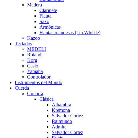
Madera
Clarinete
Flauta
Saxo
Armónicas
Flautas irlandesas (Tin Whistle)
Kazoo
Teclados
MEDELI
Roland
Korg
Casio
Yamaha
Controlador
Instrumentos del Mundo
Cuerda
Guitarra
Clásica
Alhambra
Kremona
Salvador Cortez
Raimundo
Admira
Salvador Cortez
Rocío