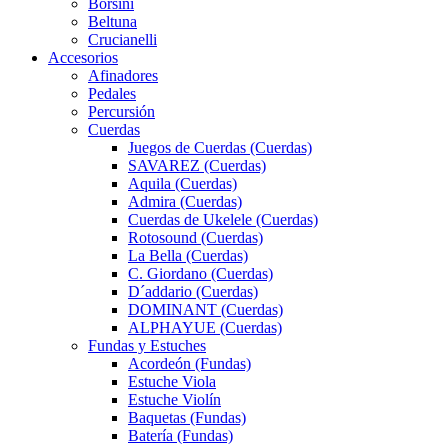
Borsini
Beltuna
Crucianelli
Accesorios
Afinadores
Pedales
Percursión
Cuerdas
Juegos de Cuerdas (Cuerdas)
SAVAREZ (Cuerdas)
Aquila (Cuerdas)
Admira (Cuerdas)
Cuerdas de Ukelele (Cuerdas)
Rotosound (Cuerdas)
La Bella (Cuerdas)
C. Giordano (Cuerdas)
D´addario (Cuerdas)
DOMINANT (Cuerdas)
ALPHAYUE (Cuerdas)
Fundas y Estuches
Acordeón (Fundas)
Estuche Viola
Estuche Violín
Baquetas (Fundas)
Batería (Fundas)