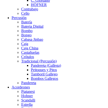
C. Giordano
HÖFNER
Contrabajo
Cello
Percusión
Batería
Bateria Digital
Bombo
Bongo
Cabasa Jinbao
Caja
Caja China
Castañuelas
Crótalos
Tradicional (Percusión)
Pandereta (Gallega)
Peitoques y Pitos
Tamboril Gallego
Bombos Gallegos
Pandereta
Acordeones
Piatanesi
Hohner
Scandalli
Estrella