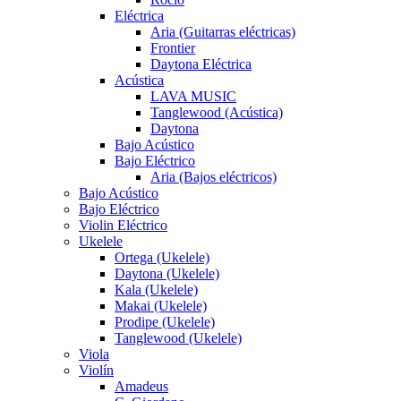
Eléctrica
Aria (Guitarras eléctricas)
Frontier
Daytona Eléctrica
Acústica
LAVA MUSIC
Tanglewood (Acústica)
Daytona
Bajo Acústico
Bajo Eléctrico
Aria (Bajos eléctricos)
Bajo Acústico
Bajo Eléctrico
Violin Eléctrico
Ukelele
Ortega (Ukelele)
Daytona (Ukelele)
Kala (Ukelele)
Makai (Ukelele)
Prodipe (Ukelele)
Tanglewood (Ukelele)
Viola
Violín
Amadeus