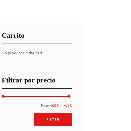
Carrito
No products in the cart.
Filtrar por precio
Min
Max
469€
769€
Price:
—
price
price
FILTER