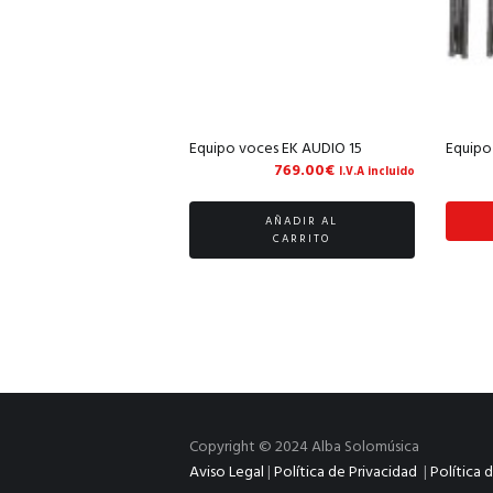
Equipo voces EK AUDIO 15
Equipo
769.00
€
I.V.A incluido
AÑADIR AL
CARRITO
Copyright © 2024 Alba Solomúsica
Aviso Legal
|
Política de Privacidad
|
Política 