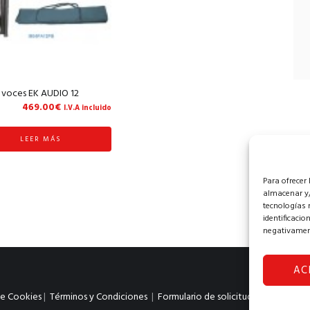
 voces EK AUDIO 12
469.00
€
I.V.A incluido
LEER MÁS
Para ofrecer
almacenar y/
tecnologías 
identificacio
negativament
AC
de Cookies
|
Términos y Condiciones
|
Formulario de solicitud de desestim