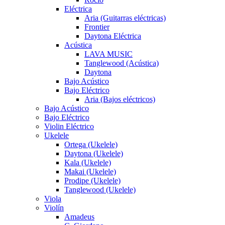
Eléctrica
Aria (Guitarras eléctricas)
Frontier
Daytona Eléctrica
Acústica
LAVA MUSIC
Tanglewood (Acústica)
Daytona
Bajo Acústico
Bajo Eléctrico
Aria (Bajos eléctricos)
Bajo Acústico
Bajo Eléctrico
Violin Eléctrico
Ukelele
Ortega (Ukelele)
Daytona (Ukelele)
Kala (Ukelele)
Makai (Ukelele)
Prodipe (Ukelele)
Tanglewood (Ukelele)
Viola
Violín
Amadeus