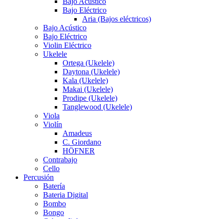
Bajo Acústico
Bajo Eléctrico
Aria (Bajos eléctricos)
Bajo Acústico
Bajo Eléctrico
Violin Eléctrico
Ukelele
Ortega (Ukelele)
Daytona (Ukelele)
Kala (Ukelele)
Makai (Ukelele)
Prodipe (Ukelele)
Tanglewood (Ukelele)
Viola
Violín
Amadeus
C. Giordano
HÖFNER
Contrabajo
Cello
Percusión
Batería
Bateria Digital
Bombo
Bongo