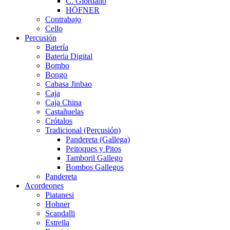
C. Giordano
HÖFNER
Contrabajo
Cello
Percusión
Batería
Bateria Digital
Bombo
Bongo
Cabasa Jinbao
Caja
Caja China
Castañuelas
Crótalos
Tradicional (Percusión)
Pandereta (Gallega)
Peitoques y Pitos
Tamboril Gallego
Bombos Gallegos
Pandereta
Acordeones
Piatanesi
Hohner
Scandalli
Estrella