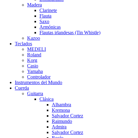
Madera
Clarinete
Flauta
Saxo
Armónicas
Flautas irlandesas (Tin Whistle)
Kazoo
Teclados
MEDELI
Roland
Korg
Casio
Yamaha
Controlador
Instrumentos del Mundo
Cuerda
Guitarra
Clásica
Alhambra
Kremona
Salvador Cortez
Raimundo
Admira
Salvador Cortez
Rocío