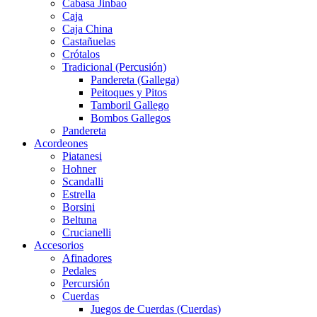
Cabasa Jinbao
Caja
Caja China
Castañuelas
Crótalos
Tradicional (Percusión)
Pandereta (Gallega)
Peitoques y Pitos
Tamboril Gallego
Bombos Gallegos
Pandereta
Acordeones
Piatanesi
Hohner
Scandalli
Estrella
Borsini
Beltuna
Crucianelli
Accesorios
Afinadores
Pedales
Percursión
Cuerdas
Juegos de Cuerdas (Cuerdas)