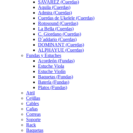
SAVAREZ (Cuerdas)
Aquila (Cuerdas)
Admira (Cuerdas)
Cuerdas de Ukelele (Cuerdas)
Rotosound (Cuerdas)
La Bella (Cuerdas)
C. Giordano (Cuerdas)
D´addario (Cuerdas)
DOMINANT (Cuerdas)
ALPHAYUE (Cuerdas)
Fundas y Estuches
Acordeón (Fundas)
Estuche Viola
Estuche Violín
Baquetas (Fundas)
Batería (Fundas)
Platos (Fundas)
Atril
Cejillas
Cables
Cañas
Correas
Soporte
Rack
Baquetas