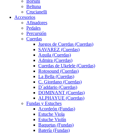
Borsini
Beltuna
Crucianelli
Accesorios
Afinadores
Pedales
Percursión
Cuerdas
Juegos de Cuerdas (Cuerdas)
SAVAREZ (Cuerdas)
Aquila (Cuerdas)
Admira (Cuerdas)
Cuerdas de Ukelele (Cuerdas)
Rotosound (Cuerdas)
La Bella (Cuerdas)
C. Giordano (Cuerdas)
D´addario (Cuerdas)
DOMINANT (Cuerdas)
ALPHAYUE (Cuerdas)
Fundas y Estuches
Acordeón (Fundas)
Estuche Viola
Estuche Violín
Baquetas (Fundas)
Batería (Fundas)