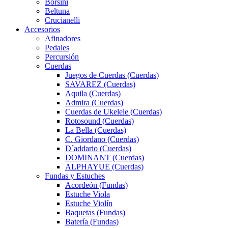
Borsini
Beltuna
Crucianelli
Accesorios
Afinadores
Pedales
Percursión
Cuerdas
Juegos de Cuerdas (Cuerdas)
SAVAREZ (Cuerdas)
Aquila (Cuerdas)
Admira (Cuerdas)
Cuerdas de Ukelele (Cuerdas)
Rotosound (Cuerdas)
La Bella (Cuerdas)
C. Giordano (Cuerdas)
D´addario (Cuerdas)
DOMINANT (Cuerdas)
ALPHAYUE (Cuerdas)
Fundas y Estuches
Acordeón (Fundas)
Estuche Viola
Estuche Violín
Baquetas (Fundas)
Batería (Fundas)