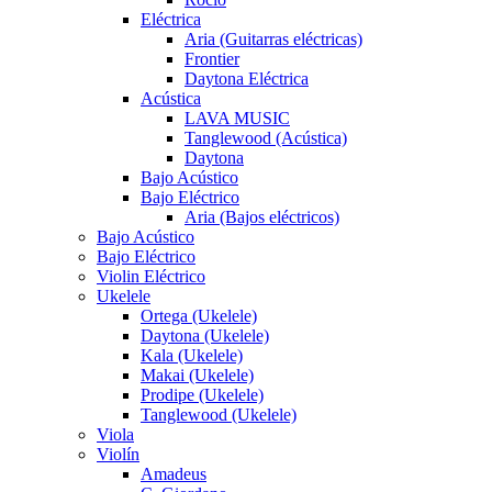
Eléctrica
Aria (Guitarras eléctricas)
Frontier
Daytona Eléctrica
Acústica
LAVA MUSIC
Tanglewood (Acústica)
Daytona
Bajo Acústico
Bajo Eléctrico
Aria (Bajos eléctricos)
Bajo Acústico
Bajo Eléctrico
Violin Eléctrico
Ukelele
Ortega (Ukelele)
Daytona (Ukelele)
Kala (Ukelele)
Makai (Ukelele)
Prodipe (Ukelele)
Tanglewood (Ukelele)
Viola
Violín
Amadeus