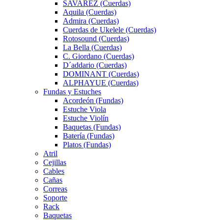
SAVAREZ (Cuerdas)
Aquila (Cuerdas)
Admira (Cuerdas)
Cuerdas de Ukelele (Cuerdas)
Rotosound (Cuerdas)
La Bella (Cuerdas)
C. Giordano (Cuerdas)
D´addario (Cuerdas)
DOMINANT (Cuerdas)
ALPHAYUE (Cuerdas)
Fundas y Estuches
Acordeón (Fundas)
Estuche Viola
Estuche Violín
Baquetas (Fundas)
Batería (Fundas)
Platos (Fundas)
Atril
Cejillas
Cables
Cañas
Correas
Soporte
Rack
Baquetas