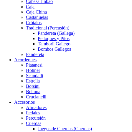
Cabasa Jinbao
Caja
Caja China
Castañuelas
Crótalos
Tradicional (Percusión)
Pandereta (Gallega)
Peitoques y Pitos
Tamboril Gallego
Bombos Gallegos
Pandereta
Acordeones
Piatanesi
Hohner
Scandalli
Estrella
Borsini
Beltuna
Crucianelli
Accesorios
Afinadores
Pedales
Percursión
Cuerdas
Juegos de Cuerdas (Cuerdas)