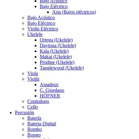
Bajo Acústico
Bajo Eléctrico
Aria (Bajos eléctricos)
Bajo Acústico
Bajo Eléctrico
Violin Eléctrico
Ukelele
Ortega (Ukelele)
Daytona (Ukelele)
Kala (Ukelele)
Makai (Ukelele)
Prodipe (Ukelele)
Tanglewood (Ukelele)
Viola
Violín
Amadeus
C. Giordano
HÖFNER
Contrabajo
Cello
Percusión
Batería
Bateria Digital
Bombo
Bongo