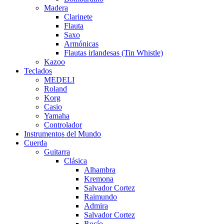
Madera
Clarinete
Flauta
Saxo
Armónicas
Flautas irlandesas (Tin Whistle)
Kazoo
Teclados
MEDELI
Roland
Korg
Casio
Yamaha
Controlador
Instrumentos del Mundo
Cuerda
Guitarra
Clásica
Alhambra
Kremona
Salvador Cortez
Raimundo
Admira
Salvador Cortez
Rocío