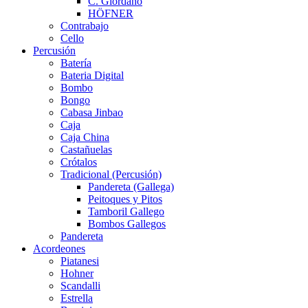
C. Giordano
HÖFNER
Contrabajo
Cello
Percusión
Batería
Bateria Digital
Bombo
Bongo
Cabasa Jinbao
Caja
Caja China
Castañuelas
Crótalos
Tradicional (Percusión)
Pandereta (Gallega)
Peitoques y Pitos
Tamboril Gallego
Bombos Gallegos
Pandereta
Acordeones
Piatanesi
Hohner
Scandalli
Estrella