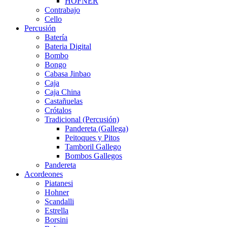
HÖFNER
Contrabajo
Cello
Percusión
Batería
Bateria Digital
Bombo
Bongo
Cabasa Jinbao
Caja
Caja China
Castañuelas
Crótalos
Tradicional (Percusión)
Pandereta (Gallega)
Peitoques y Pitos
Tamboril Gallego
Bombos Gallegos
Pandereta
Acordeones
Piatanesi
Hohner
Scandalli
Estrella
Borsini