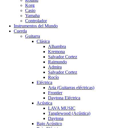
Roland
Korg
Casio
Yamaha
Controlador
Instrumentos del Mundo
Cuerda
Guitarra
Clásica
Alhambra
Kremona
Salvador Cortez
Raimundo
Admira
Salvador Cortez
Rocío
Eléctrica
Aria (Guitarras eléctricas)
Frontier
Daytona Eléctrica
Acústica
LAVA MUSIC
Tanglewood (Acústica)
Daytona
Bajo Acústico