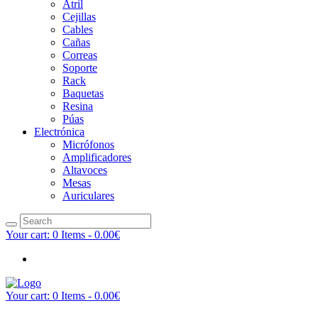
Atril
Cejillas
Cables
Cañas
Correas
Soporte
Rack
Baquetas
Resina
Púas
Electrónica
Micrófonos
Amplificadores
Altavoces
Mesas
Auriculares
Your cart:
0 Items
-
0.00€
Your cart:
0 Items
-
0.00€