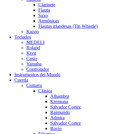
Clarinete
Flauta
Saxo
Armónicas
Flautas irlandesas (Tin Whistle)
Kazoo
Teclados
MEDELI
Roland
Korg
Casio
Yamaha
Controlador
Instrumentos del Mundo
Cuerda
Guitarra
Clásica
Alhambra
Kremona
Salvador Cortez
Raimundo
Admira
Salvador Cortez
Rocío
Eléctrica