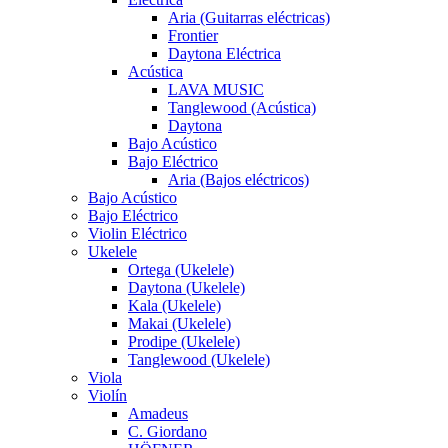
Aria (Guitarras eléctricas)
Frontier
Daytona Eléctrica
Acústica
LAVA MUSIC
Tanglewood (Acústica)
Daytona
Bajo Acústico
Bajo Eléctrico
Aria (Bajos eléctricos)
Bajo Acústico
Bajo Eléctrico
Violin Eléctrico
Ukelele
Ortega (Ukelele)
Daytona (Ukelele)
Kala (Ukelele)
Makai (Ukelele)
Prodipe (Ukelele)
Tanglewood (Ukelele)
Viola
Violín
Amadeus
C. Giordano