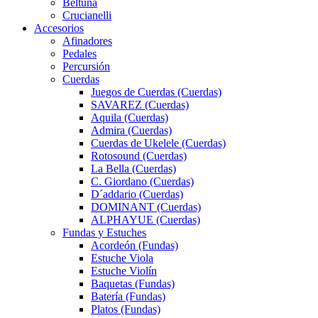
Beltuna
Crucianelli
Accesorios
Afinadores
Pedales
Percursión
Cuerdas
Juegos de Cuerdas (Cuerdas)
SAVAREZ (Cuerdas)
Aquila (Cuerdas)
Admira (Cuerdas)
Cuerdas de Ukelele (Cuerdas)
Rotosound (Cuerdas)
La Bella (Cuerdas)
C. Giordano (Cuerdas)
D´addario (Cuerdas)
DOMINANT (Cuerdas)
ALPHAYUE (Cuerdas)
Fundas y Estuches
Acordeón (Fundas)
Estuche Viola
Estuche Violín
Baquetas (Fundas)
Batería (Fundas)
Platos (Fundas)