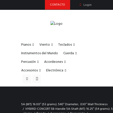
CONTACTO
Login
Pianos
Viento
Teclados
Instrumentos del Mundo
Cuerda
Percusión
Acordeones
Accesorios
Electrónica
5A (MT) 16.00″ (53 grams) .540″ Diameter, .030″ Wall Thickness
HYBRID-CONCERT 5B-Handle 5A-Shaft (MT) 16.25″ (54 grams) .59