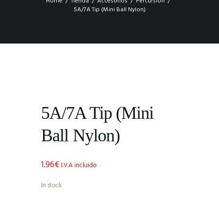
Home
Tienda
Accesorios
Percursión
5A/7A Tip (Mini Ball Nylon)
5A/7A Tip (Mini
Ball Nylon)
1.96
€
I.V.A incluido
In stock
5A/7A
Tip