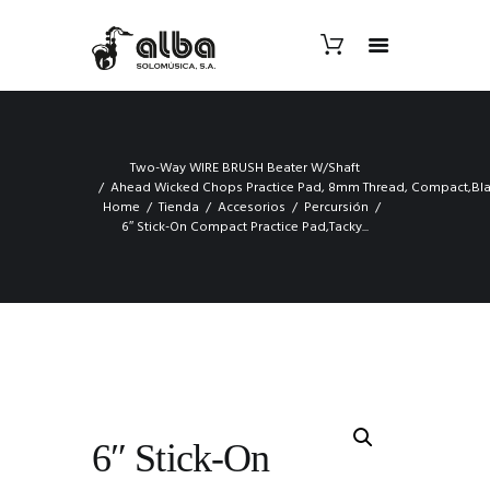
Two-Way WIRE BRUSH Beater W/Shaft
Ahead Wicked Chops Practice Pad, 8mm Thread, Compact,Bl
Home
Tienda
Accesorios
Percursión
6″ Stick-On Compact Practice Pad,Tacky...
6″ Stick-On