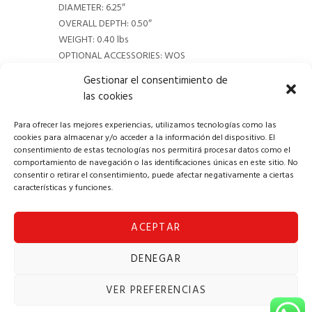
DIAMETER: 6.25″
OVERALL DEPTH: 0.50″
WEIGHT: 0.40 lbs
OPTIONAL ACCESSORIES: WOS
Gestionar el consentimiento de
las cookies
Para ofrecer las mejores experiencias, utilizamos tecnologías como las
cookies para almacenar y/o acceder a la información del dispositivo. El
consentimiento de estas tecnologías nos permitirá procesar datos como el
comportamiento de navegación o las identificaciones únicas en este sitio. No
consentir o retirar el consentimiento, puede afectar negativamente a ciertas
características y funciones.
ACEPTAR
Copyright © 2024 Alba Solomúsica
DENEGAR
Aviso Legal
|
Política de Privacidad
|
Política
de Cookies
|
Términos y Condiciones
|
VER PREFERENCIAS
Formulario de solicitud de desestimiento
|
Contacto