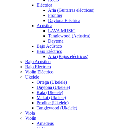
Eléctrica
Aria (Guitarras eléctricas)
Frontier
Daytona Eléctrica
Acústica
LAVA MUSIC
Tanglewood (Acústica)
Daytona
Bajo Acústico
Bajo Eléctrico
Aria (Bajos eléctricos)
Bajo Acústico
Bajo Eléctrico
Violin Eléctrico
Ukelele
Ortega (Ukelele)
Daytona (Ukelele)
Kala (Ukelele)
Makai (Ukelele)
Prodipe (Ukelele)
Tanglewood (Ukelele)
Viola
Violín
Amadeus