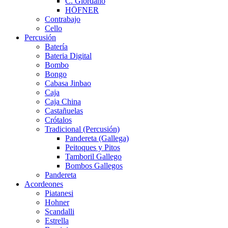
C. Giordano
HÖFNER
Contrabajo
Cello
Percusión
Batería
Bateria Digital
Bombo
Bongo
Cabasa Jinbao
Caja
Caja China
Castañuelas
Crótalos
Tradicional (Percusión)
Pandereta (Gallega)
Peitoques y Pitos
Tamboril Gallego
Bombos Gallegos
Pandereta
Acordeones
Piatanesi
Hohner
Scandalli
Estrella