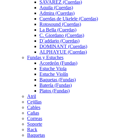
SAVAREZ (Cuerdas)
Aquila (Cuerdas)
Admira (Cuerdas)
Cuerdas de Ukelele (Cuerdas)
Rotosound (Cuerdas)
La Bella (Cuerdas)
C. Giordano (Cuerdas)
D´addario (Cuerdas)
DOMINANT (Cuerdas)
ALPHAYUE (Cuerdas)
Fundas y Estuches
Acordeón (Fundas)
Estuche Viola
Estuche Violín
Baquetas (Fundas)
Batería (Fundas)
Platos (Fundas)
Atril
Cejillas
Cables
Cañas
Correas
Soporte
Rack
Baquetas