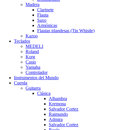
Madera
Clarinete
Flauta
Saxo
Armónicas
Flautas irlandesas (Tin Whistle)
Kazoo
Teclados
MEDELI
Roland
Korg
Casio
Yamaha
Controlador
Instrumentos del Mundo
Cuerda
Guitarra
Clásica
Alhambra
Kremona
Salvador Cortez
Raimundo
Admira
Salvador Cortez
Rocío