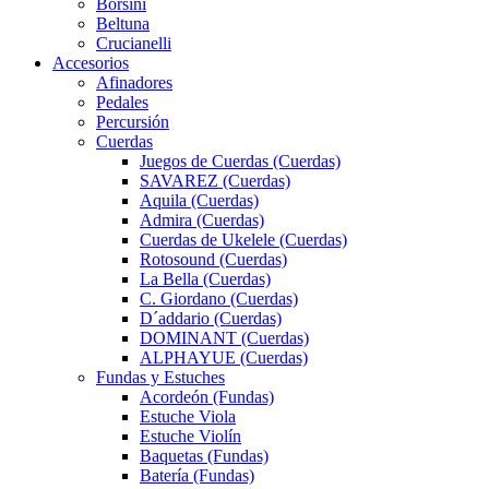
Borsini
Beltuna
Crucianelli
Accesorios
Afinadores
Pedales
Percursión
Cuerdas
Juegos de Cuerdas (Cuerdas)
SAVAREZ (Cuerdas)
Aquila (Cuerdas)
Admira (Cuerdas)
Cuerdas de Ukelele (Cuerdas)
Rotosound (Cuerdas)
La Bella (Cuerdas)
C. Giordano (Cuerdas)
D´addario (Cuerdas)
DOMINANT (Cuerdas)
ALPHAYUE (Cuerdas)
Fundas y Estuches
Acordeón (Fundas)
Estuche Viola
Estuche Violín
Baquetas (Fundas)
Batería (Fundas)