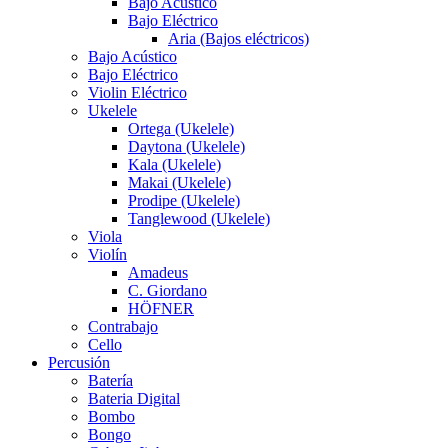
Bajo Acústico
Bajo Eléctrico
Aria (Bajos eléctricos)
Bajo Acústico
Bajo Eléctrico
Violin Eléctrico
Ukelele
Ortega (Ukelele)
Daytona (Ukelele)
Kala (Ukelele)
Makai (Ukelele)
Prodipe (Ukelele)
Tanglewood (Ukelele)
Viola
Violín
Amadeus
C. Giordano
HÖFNER
Contrabajo
Cello
Percusión
Batería
Bateria Digital
Bombo
Bongo