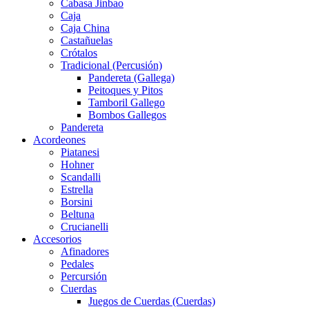
Cabasa Jinbao
Caja
Caja China
Castañuelas
Crótalos
Tradicional (Percusión)
Pandereta (Gallega)
Peitoques y Pitos
Tamboril Gallego
Bombos Gallegos
Pandereta
Acordeones
Piatanesi
Hohner
Scandalli
Estrella
Borsini
Beltuna
Crucianelli
Accesorios
Afinadores
Pedales
Percursión
Cuerdas
Juegos de Cuerdas (Cuerdas)