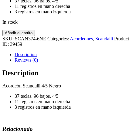
37 teclas. 96 bajos. 4/5
11 registros en mano derecha
3 registros en mano izquierda
In stock
Acordeón
Añadir al carrito
SCANDALLI
SKU:
SCAN374-6NE
Categories:
Acordeones
,
Scandalli
Product
4/5
ID:
39459
NEGRO
quantity
Description
Reviews (0)
Description
Acordeón Scandalli 4/5 Negro
37 teclas. 96 bajos. 4/5
11 registros en mano derecha
3 registros en mano izquierda
Relacionado