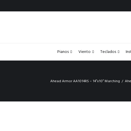
Pianos
Viento
Teclados
In
Ahead Armor AA1014RS – 14″x10″ Marching
Ahe