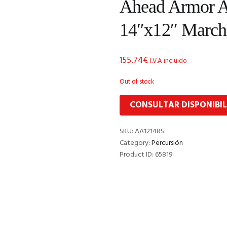
Ahead Armor 
14″x12″ March
155.74
€
I.V.A incluido
Out of stock
CONSULTAR DISPONIBI
SKU:
AA1214RS
Category:
Percursión
Product ID:
65819