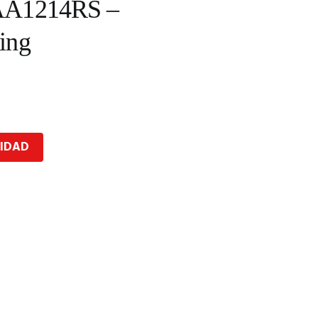
AA1214RS –
ing
LIDAD