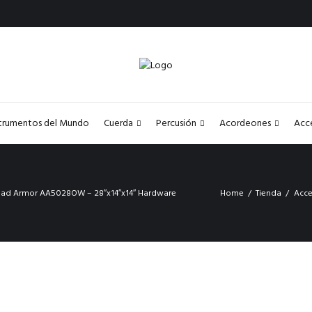
strumentos del Mundo
Cuerda
Percusión
Acordeones
Acc
ad Armor AA5028OW – 28″x14″x14″ Hardware
Home
Tienda
Acce