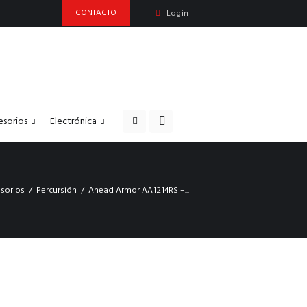
CONTACTO
Login
esorios
Electrónica
sorios
Percursión
Ahead Armor AA1214RS –...