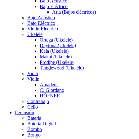
Bajo Acústico
Bajo Eléctrico
Aria (Bajos eléctricos)
Bajo Acústico
Bajo Eléctrico
Violin Eléctrico
Ukelele
Ortega (Ukelele)
Daytona (Ukelele)
Kala (Ukelele)
Makai (Ukelele)
Prodipe (Ukelele)
Tanglewood (Ukelele)
Viola
Violín
Amadeus
C. Giordano
HÖFNER
Contrabajo
Cello
Percusión
Batería
Bateria Digital
Bombo
Bongo