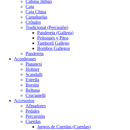
Cabasa Jinbao
Caja
Caja China
Castañuelas
Crótalos
Tradicional (Percusión)
Pandereta (Gallega)
Peitoques y Pitos
Tamboril Gallego
Bombos Gallegos
Pandereta
Acordeones
Piatanesi
Hohner
Scandalli
Estrella
Borsini
Beltuna
Crucianelli
Accesorios
Afinadores
Pedales
Percursión
Cuerdas
Juegos de Cuerdas (Cuerdas)