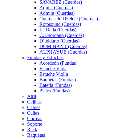
SAVAREZ (Cuerdas)
Aquila (Cuerdas)
Admira (Cuerdas)
Cuerdas de Ukelele (Cuerdas)
Rotosound (Cuerdas)
La Bella (Cuerdas)
C. Giordano (Cuerdas)
D´addario (Cuerdas)
DOMINANT (Cuerdas)
ALPHAYUE (Cuerdas)
Fundas y Estuches
Acordeón (Fundas)
Estuche Viola
Estuche Violín
Baquetas (Fundas)
Batería (Fundas)
Platos (Fundas)
Atril
Cejillas
Cables
Cañas
Correas
Soporte
Rack
Baquetas