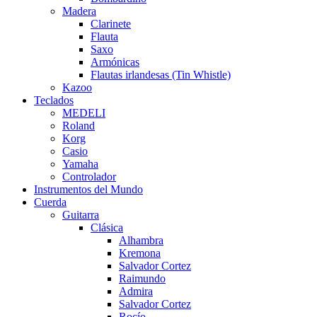
Madera
Clarinete
Flauta
Saxo
Armónicas
Flautas irlandesas (Tin Whistle)
Kazoo
Teclados
MEDELI
Roland
Korg
Casio
Yamaha
Controlador
Instrumentos del Mundo
Cuerda
Guitarra
Clásica
Alhambra
Kremona
Salvador Cortez
Raimundo
Admira
Salvador Cortez
Rocío