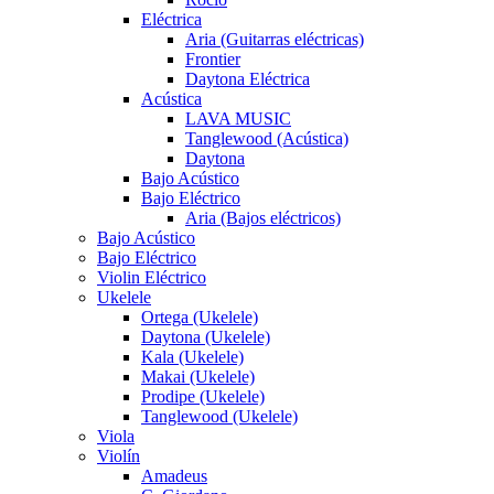
Eléctrica
Aria (Guitarras eléctricas)
Frontier
Daytona Eléctrica
Acústica
LAVA MUSIC
Tanglewood (Acústica)
Daytona
Bajo Acústico
Bajo Eléctrico
Aria (Bajos eléctricos)
Bajo Acústico
Bajo Eléctrico
Violin Eléctrico
Ukelele
Ortega (Ukelele)
Daytona (Ukelele)
Kala (Ukelele)
Makai (Ukelele)
Prodipe (Ukelele)
Tanglewood (Ukelele)
Viola
Violín
Amadeus