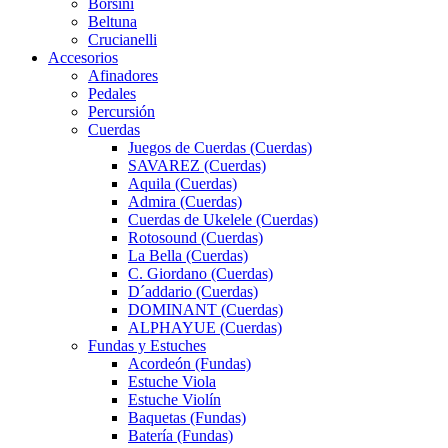
Borsini
Beltuna
Crucianelli
Accesorios
Afinadores
Pedales
Percursión
Cuerdas
Juegos de Cuerdas (Cuerdas)
SAVAREZ (Cuerdas)
Aquila (Cuerdas)
Admira (Cuerdas)
Cuerdas de Ukelele (Cuerdas)
Rotosound (Cuerdas)
La Bella (Cuerdas)
C. Giordano (Cuerdas)
D´addario (Cuerdas)
DOMINANT (Cuerdas)
ALPHAYUE (Cuerdas)
Fundas y Estuches
Acordeón (Fundas)
Estuche Viola
Estuche Violín
Baquetas (Fundas)
Batería (Fundas)