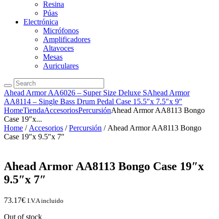
Resina
Púas
Electrónica
Micrófonos
Amplificadores
Altavoces
Mesas
Auriculares
Ahead Armor AA6026 – Super Size Deluxe S
Ahead Armor
AA8114 – Single Bass Drum Pedal Case 15.5″x 7.5″x 9″
Home
Tienda
Accesorios
Percursión
Ahead Armor AA8113 Bongo
Case 19″x...
Home
/
Accesorios
/
Percursión
/ Ahead Armor AA8113 Bongo
Case 19″x 9.5″x 7″
Ahead Armor AA8113 Bongo Case 19″x
9.5″x 7″
73.17
€
I.V.A incluido
Out of stock