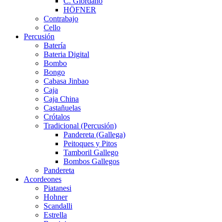
C. Giordano
HÖFNER
Contrabajo
Cello
Percusión
Batería
Bateria Digital
Bombo
Bongo
Cabasa Jinbao
Caja
Caja China
Castañuelas
Crótalos
Tradicional (Percusión)
Pandereta (Gallega)
Peitoques y Pitos
Tamboril Gallego
Bombos Gallegos
Pandereta
Acordeones
Piatanesi
Hohner
Scandalli
Estrella