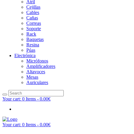
Atril
Cejillas
Cables
Cañas
Correas
Soporte
Rack
Baquetas
Resina
Púas
Electrónica
Micrófonos
Amplificadores
Altavoces
Mesas
Auriculares
Your cart:
0 Items
-
0.00€
Your cart:
0 Items
-
0.00€