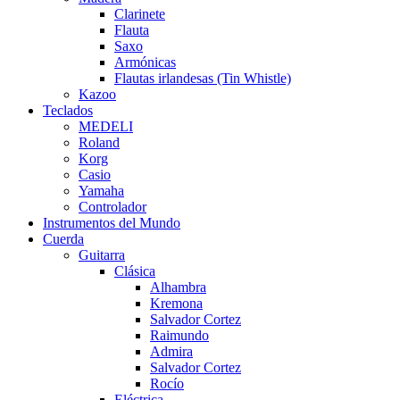
Clarinete
Flauta
Saxo
Armónicas
Flautas irlandesas (Tin Whistle)
Kazoo
Teclados
MEDELI
Roland
Korg
Casio
Yamaha
Controlador
Instrumentos del Mundo
Cuerda
Guitarra
Clásica
Alhambra
Kremona
Salvador Cortez
Raimundo
Admira
Salvador Cortez
Rocío
Eléctrica