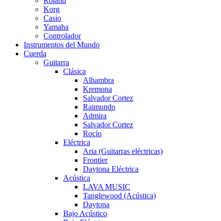
Roland
Korg
Casio
Yamaha
Controlador
Instrumentos del Mundo
Cuerda
Guitarra
Clásica
Alhambra
Kremona
Salvador Cortez
Raimundo
Admira
Salvador Cortez
Rocío
Eléctrica
Aria (Guitarras eléctricas)
Frontier
Daytona Eléctrica
Acústica
LAVA MUSIC
Tanglewood (Acústica)
Daytona
Bajo Acústico