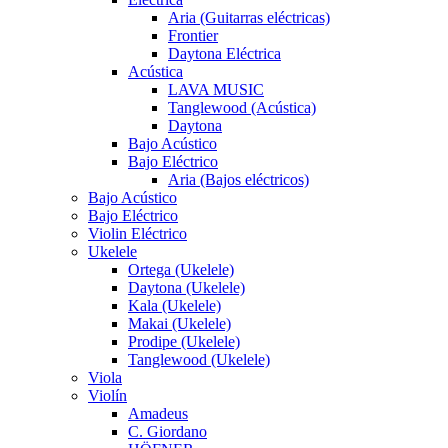
Aria (Guitarras eléctricas)
Frontier
Daytona Eléctrica
Acústica
LAVA MUSIC
Tanglewood (Acústica)
Daytona
Bajo Acústico
Bajo Eléctrico
Aria (Bajos eléctricos)
Bajo Acústico
Bajo Eléctrico
Violin Eléctrico
Ukelele
Ortega (Ukelele)
Daytona (Ukelele)
Kala (Ukelele)
Makai (Ukelele)
Prodipe (Ukelele)
Tanglewood (Ukelele)
Viola
Violín
Amadeus
C. Giordano