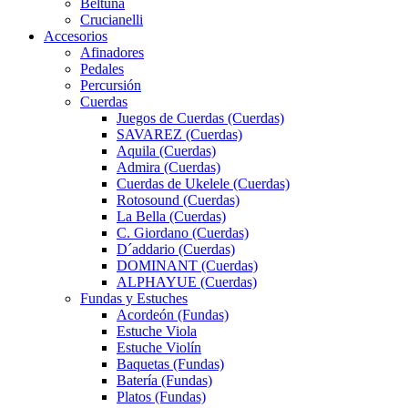
Beltuna
Crucianelli
Accesorios
Afinadores
Pedales
Percursión
Cuerdas
Juegos de Cuerdas (Cuerdas)
SAVAREZ (Cuerdas)
Aquila (Cuerdas)
Admira (Cuerdas)
Cuerdas de Ukelele (Cuerdas)
Rotosound (Cuerdas)
La Bella (Cuerdas)
C. Giordano (Cuerdas)
D´addario (Cuerdas)
DOMINANT (Cuerdas)
ALPHAYUE (Cuerdas)
Fundas y Estuches
Acordeón (Fundas)
Estuche Viola
Estuche Violín
Baquetas (Fundas)
Batería (Fundas)
Platos (Fundas)