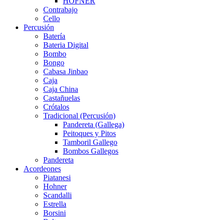
HÖFNER
Contrabajo
Cello
Percusión
Batería
Bateria Digital
Bombo
Bongo
Cabasa Jinbao
Caja
Caja China
Castañuelas
Crótalos
Tradicional (Percusión)
Pandereta (Gallega)
Peitoques y Pitos
Tamboril Gallego
Bombos Gallegos
Pandereta
Acordeones
Piatanesi
Hohner
Scandalli
Estrella
Borsini