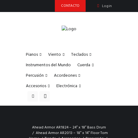
CONTACTO
Login
Pianos
Viento
Teclados
Instrumentos del Mundo
Cuerda
Percusión
Acordeones
Accesorios
Electrónica
Ahead Armor AR1824 – 24″ x 18″ Bass Drum
Ahead Armor AR2013 – 18″ x 14″ Floor Tom