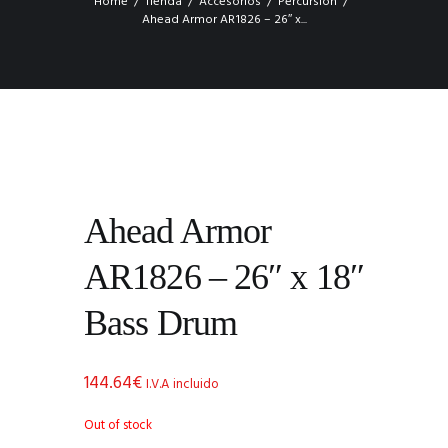
Home
Tienda
Accesorios
Percursión
Ahead Armor AR1826 – 26″ x...
Ahead Armor
AR1826 – 26″ x 18″
Bass Drum
144.64
€
I.V.A incluido
Out of stock