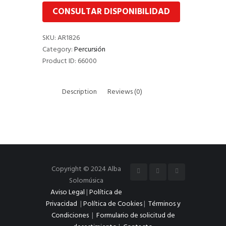
CONSULTAR DISPONIBILIDAD
SKU:
AR1826
Category:
Percursión
Product ID:
66000
Description
Reviews (0)
Copyright © 2024 Alba
Solomúsica
Aviso Legal
|
Política de
Privacidad
|
Política de Cookies
|
Términos y
Condiciones
|
Formulario de solicitud de