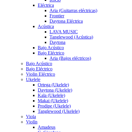
Eléctrica
Aria (Guitarras eléctricas)
Frontier
Daytona Eléctrica
Acústica
LAVA MUSIC
Tanglewood (Acústica)
Daytona
Bajo Acústico
Bajo Eléctrico
Aria (Bajos eléctricos)
Bajo Acústico
Bajo Eléctrico
Violin Eléctrico
Ukelele
Ortega (Ukelele)
Daytona (Ukelele)
Kala (Ukelele)
Makai (Ukelele)
Prodipe (Ukelele)
Tanglewood (Ukelele)
Viola
Violín
Amadeus