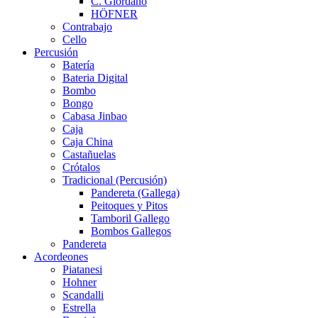
C. Giordano
HÖFNER
Contrabajo
Cello
Percusión
Batería
Bateria Digital
Bombo
Bongo
Cabasa Jinbao
Caja
Caja China
Castañuelas
Crótalos
Tradicional (Percusión)
Pandereta (Gallega)
Peitoques y Pitos
Tamboril Gallego
Bombos Gallegos
Pandereta
Acordeones
Piatanesi
Hohner
Scandalli
Estrella