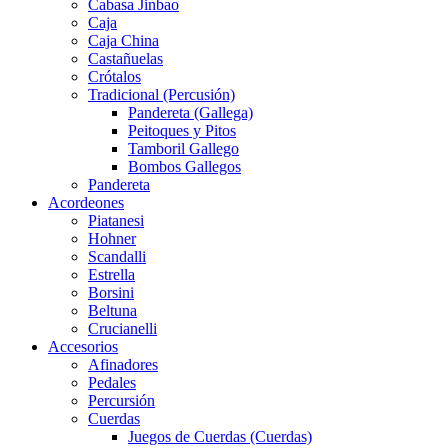
Cabasa Jinbao
Caja
Caja China
Castañuelas
Crótalos
Tradicional (Percusión)
Pandereta (Gallega)
Peitoques y Pitos
Tamboril Gallego
Bombos Gallegos
Pandereta
Acordeones
Piatanesi
Hohner
Scandalli
Estrella
Borsini
Beltuna
Crucianelli
Accesorios
Afinadores
Pedales
Percursión
Cuerdas
Juegos de Cuerdas (Cuerdas)