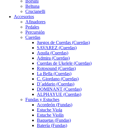
Borsini
Beltuna
Crucianelli
Accesorios
Afinadores
Pedales
Percursión
Cuerdas
Juegos de Cuerdas (Cuerdas)
SAVAREZ (Cuerdas)
Aquila (Cuerdas)
Admira (Cuerdas)
Cuerdas de Ukelele (Cuerdas)
Rotosound (Cuerdas)
La Bella (Cuerdas)
C. Giordano (Cuerdas)
D´addario (Cuerdas)
DOMINANT (Cuerdas)
ALPHAYUE (Cuerdas)
Fundas y Estuches
Acordeón (Fundas)
Estuche Viola
Estuche Violín
Baquetas (Fundas)
Batería (Fundas)