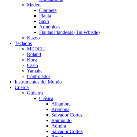
Madera
Clarinete
Flauta
Saxo
Armónicas
Flautas irlandesas (Tin Whistle)
Kazoo
Teclados
MEDELI
Roland
Korg
Casio
Yamaha
Controlador
Instrumentos del Mundo
Cuerda
Guitarra
Clásica
Alhambra
Kremona
Salvador Cortez
Raimundo
Admira
Salvador Cortez
Rocío