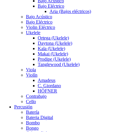
Bajo Acústico
Bajo Eléctrico
Aria (Bajos eléctricos)
Bajo Acústico
Bajo Eléctrico
Violin Eléctrico
Ukelele
Ortega (Ukelele)
Daytona (Ukelele)
Kala (Ukelele)
Makai (Ukelele)
Prodipe (Ukelele)
Tanglewood (Ukelele)
Viola
Violín
Amadeus
C. Giordano
HÖFNER
Contrabajo
Cello
Percusión
Batería
Bateria Digital
Bombo
Bongo