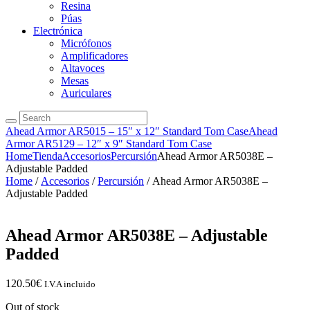
Resina
Púas
Electrónica
Micrófonos
Amplificadores
Altavoces
Mesas
Auriculares
Ahead Armor AR5015 – 15″ x 12″ Standard Tom Case
Ahead
Armor AR5129 – 12″ x 9″ Standard Tom Case
Home
Tienda
Accesorios
Percursión
Ahead Armor AR5038E –
Adjustable Padded
Home
/
Accesorios
/
Percursión
/ Ahead Armor AR5038E –
Adjustable Padded
Ahead Armor AR5038E – Adjustable
Padded
120.50
€
I.V.A incluido
Out of stock