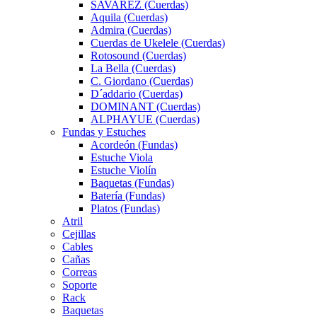
SAVAREZ (Cuerdas)
Aquila (Cuerdas)
Admira (Cuerdas)
Cuerdas de Ukelele (Cuerdas)
Rotosound (Cuerdas)
La Bella (Cuerdas)
C. Giordano (Cuerdas)
D´addario (Cuerdas)
DOMINANT (Cuerdas)
ALPHAYUE (Cuerdas)
Fundas y Estuches
Acordeón (Fundas)
Estuche Viola
Estuche Violín
Baquetas (Fundas)
Batería (Fundas)
Platos (Fundas)
Atril
Cejillas
Cables
Cañas
Correas
Soporte
Rack
Baquetas