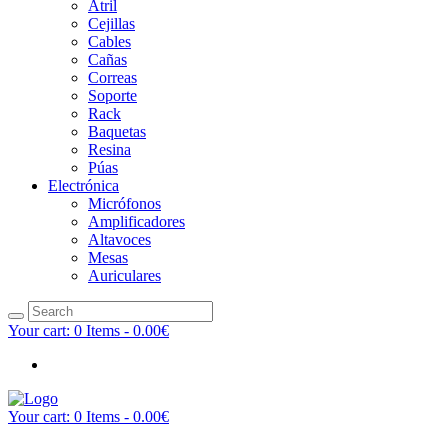
Atril
Cejillas
Cables
Cañas
Correas
Soporte
Rack
Baquetas
Resina
Púas
Electrónica
Micrófonos
Amplificadores
Altavoces
Mesas
Auriculares
Your cart:
0 Items
-
0.00€
Your cart:
0 Items
-
0.00€