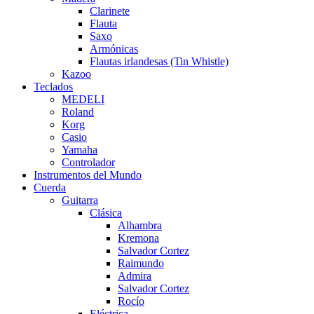
Clarinete
Flauta
Saxo
Armónicas
Flautas irlandesas (Tin Whistle)
Kazoo
Teclados
MEDELI
Roland
Korg
Casio
Yamaha
Controlador
Instrumentos del Mundo
Cuerda
Guitarra
Clásica
Alhambra
Kremona
Salvador Cortez
Raimundo
Admira
Salvador Cortez
Rocío
Eléctrica