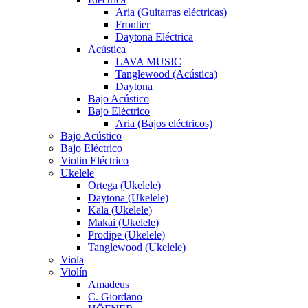
Aria (Guitarras eléctricas)
Frontier
Daytona Eléctrica
Acústica
LAVA MUSIC
Tanglewood (Acústica)
Daytona
Bajo Acústico
Bajo Eléctrico
Aria (Bajos eléctricos)
Bajo Acústico
Bajo Eléctrico
Violin Eléctrico
Ukelele
Ortega (Ukelele)
Daytona (Ukelele)
Kala (Ukelele)
Makai (Ukelele)
Prodipe (Ukelele)
Tanglewood (Ukelele)
Viola
Violín
Amadeus
C. Giordano