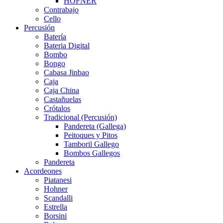
HÖFNER
Contrabajo
Cello
Percusión
Batería
Bateria Digital
Bombo
Bongo
Cabasa Jinbao
Caja
Caja China
Castañuelas
Crótalos
Tradicional (Percusión)
Pandereta (Gallega)
Peitoques y Pitos
Tamboril Gallego
Bombos Gallegos
Pandereta
Acordeones
Piatanesi
Hohner
Scandalli
Estrella
Borsini