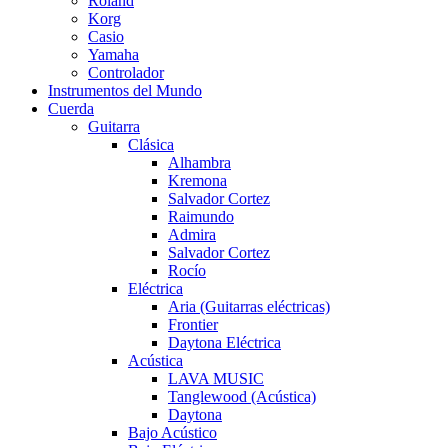
Roland
Korg
Casio
Yamaha
Controlador
Instrumentos del Mundo
Cuerda
Guitarra
Clásica
Alhambra
Kremona
Salvador Cortez
Raimundo
Admira
Salvador Cortez
Rocío
Eléctrica
Aria (Guitarras eléctricas)
Frontier
Daytona Eléctrica
Acústica
LAVA MUSIC
Tanglewood (Acústica)
Daytona
Bajo Acústico