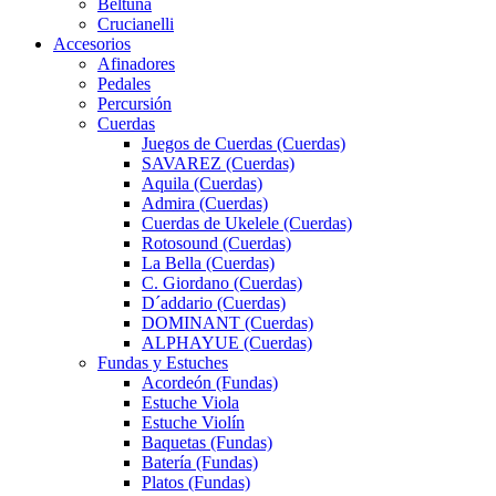
Beltuna
Crucianelli
Accesorios
Afinadores
Pedales
Percursión
Cuerdas
Juegos de Cuerdas (Cuerdas)
SAVAREZ (Cuerdas)
Aquila (Cuerdas)
Admira (Cuerdas)
Cuerdas de Ukelele (Cuerdas)
Rotosound (Cuerdas)
La Bella (Cuerdas)
C. Giordano (Cuerdas)
D´addario (Cuerdas)
DOMINANT (Cuerdas)
ALPHAYUE (Cuerdas)
Fundas y Estuches
Acordeón (Fundas)
Estuche Viola
Estuche Violín
Baquetas (Fundas)
Batería (Fundas)
Platos (Fundas)