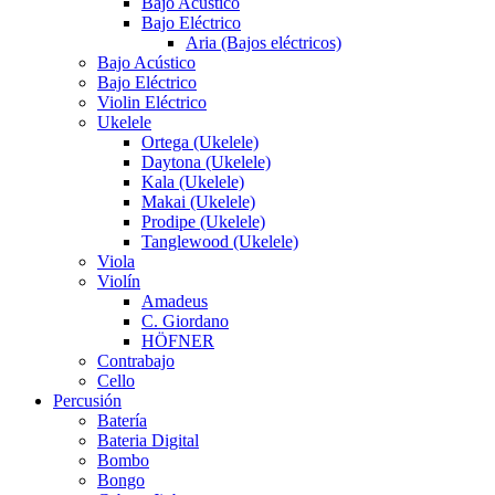
Bajo Acústico
Bajo Eléctrico
Aria (Bajos eléctricos)
Bajo Acústico
Bajo Eléctrico
Violin Eléctrico
Ukelele
Ortega (Ukelele)
Daytona (Ukelele)
Kala (Ukelele)
Makai (Ukelele)
Prodipe (Ukelele)
Tanglewood (Ukelele)
Viola
Violín
Amadeus
C. Giordano
HÖFNER
Contrabajo
Cello
Percusión
Batería
Bateria Digital
Bombo
Bongo