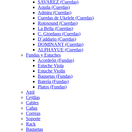
SAVAREZ (Cuerdas)
Aquila (Cuerdas)
Admira (Cuerdas)
Cuerdas de Ukelele (Cuerdas)
Rotosound (Cuerdas)
La Bella (Cuerdas)
C. Giordano (Cuerdas)
D´addario (Cuerdas)
DOMINANT (Cuerdas)
ALPHAYUE (Cuerdas)
Fundas y Estuches
Acordeón (Fundas)
Estuche Viola
Estuche Violín
Baquetas (Fundas)
Batería (Fundas)
Platos (Fundas)
Atril
Cejillas
Cables
Cañas
Correas
Soporte
Rack
Baquetas