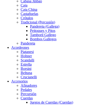
Cabasa Jinbao
Caja
Caja China
Castañuelas
Crótalos
Tradicional (Percusión)
Pandereta (Gallega)
Peitoques y Pitos
Tamboril Gallego
Bombos Gallegos
Pandereta
Acordeones
Piatanesi
Hohner
Scandalli
Estrella
Borsini
Beltuna
Crucianelli
Accesorios
Afinadores
Pedales
Percursión
Cuerdas
Juegos de Cuerdas (Cuerdas)