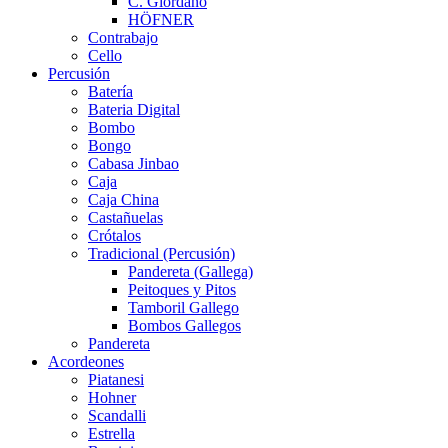
C. Giordano
HÖFNER
Contrabajo
Cello
Percusión
Batería
Bateria Digital
Bombo
Bongo
Cabasa Jinbao
Caja
Caja China
Castañuelas
Crótalos
Tradicional (Percusión)
Pandereta (Gallega)
Peitoques y Pitos
Tamboril Gallego
Bombos Gallegos
Pandereta
Acordeones
Piatanesi
Hohner
Scandalli
Estrella