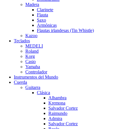
Madera
Clarinete
Flauta
Saxo
Armónicas
Flautas irlandesas (Tin Whistle)
Kazoo
Teclados
MEDELI
Roland
Korg
Casio
Yamaha
Controlador
Instrumentos del Mundo
Cuerda
Guitarra
Clásica
Alhambra
Kremona
Salvador Cortez
Raimundo
Admira
Salvador Cortez
Rocío