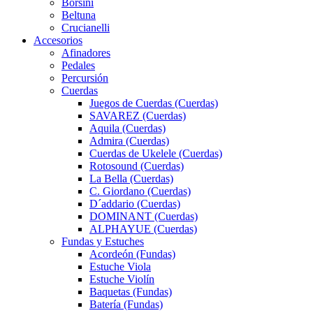
Borsini
Beltuna
Crucianelli
Accesorios
Afinadores
Pedales
Percursión
Cuerdas
Juegos de Cuerdas (Cuerdas)
SAVAREZ (Cuerdas)
Aquila (Cuerdas)
Admira (Cuerdas)
Cuerdas de Ukelele (Cuerdas)
Rotosound (Cuerdas)
La Bella (Cuerdas)
C. Giordano (Cuerdas)
D´addario (Cuerdas)
DOMINANT (Cuerdas)
ALPHAYUE (Cuerdas)
Fundas y Estuches
Acordeón (Fundas)
Estuche Viola
Estuche Violín
Baquetas (Fundas)
Batería (Fundas)