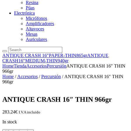
Resina
Púas
Electrónica
Micrófonos
Amplificadores
Altavoces
Mesas
Auriculares
ANTIQUE CRASH 16″PAPER-THIN865gr
ANTIQUE
CRASH16″MEDIUM-THIN940gr
Home
Tienda
Accesorios
Percursión
ANTIQUE CRASH 16″ THIN
966gr
Home
/
Accesorios
/
Percursión
/ ANTIQUE CRASH 16″ THIN
966gr
ANTIQUE CRASH 16″ THIN 966gr
283.24
€
I.V.A incluido
In stock