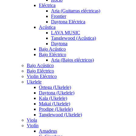
Eléctrica
Aria (Guitarras eléctricas)
Frontier
Daytona Eléctrica
Acústica
LAVA MUSIC
Tanglewood (Acústica)
Daytona
Bajo Acústico
Bajo Eléctrico
Aria (Bajos eléctricos)
Bajo Acústico
Bajo Eléctrico
Violin Eléctrico
Ukelele
Ortega (Ukelele)
Daytona (Ukelele)
Kala (Ukelele)
Makai (Ukelele)
Prodipe (Ukelele)
Tanglewood (Ukelele)
Viola
Violín
Amadeus