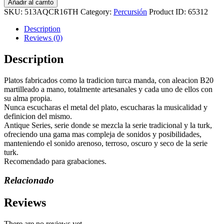
ANTIQUE
Añadir al carrito
CRASH
SKU:
513AQCR16TH
Category:
Percursión
Product ID:
65312
16"
THIN
Description
966gr
Reviews (0)
quantity
Description
Platos fabricados como la tradicion turca manda, con aleacion B20
martilleado a mano, totalmente artesanales y cada uno de ellos con
su alma propia.
Nunca escucharas el metal del plato, escucharas la musicalidad y
definicion del mismo.
Antique Series, serie donde se mezcla la serie tradicional y la turk,
ofreciendo una gama mas compleja de sonidos y posibilidades,
manteniendo el sonido arenoso, terroso, oscuro y seco de la serie
turk.
Recomendado para grabaciones.
Relacionado
Reviews
There are no reviews yet.