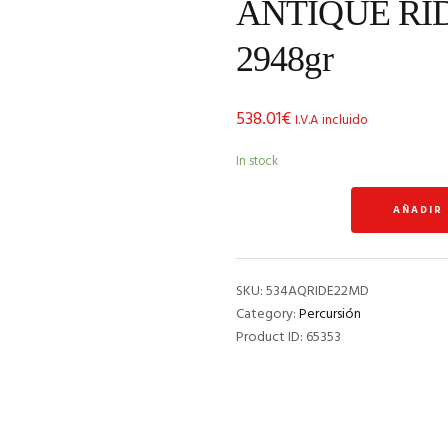
ANTIQUE RI
2948gr
538.01
€
I.V.A incluido
In stock
ANTIQUE
AÑADIR
RIDE22"
MEDIUM
2948gr
quantity
SKU:
534AQRIDE22MD
Category:
Percursión
Product ID:
65353