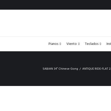
Pianos
Viento
Teclados
In
SABIAN 34″ Chinese Gong
ANTIQUE RIDE-FLAT 2