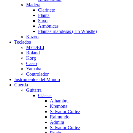
Madera
Clarinete
Flauta
Saxo
Armónicas
Flautas irlandesas (Tin Whistle)
Kazoo
Teclados
MEDELI
Roland
Korg
Casio
Yamaha
Controlador
Instrumentos del Mundo
Cuerda
Guitarra
Clásica
Alhambra
Kremona
Salvador Cortez
Raimundo
Admira
Salvador Cortez
Rocío