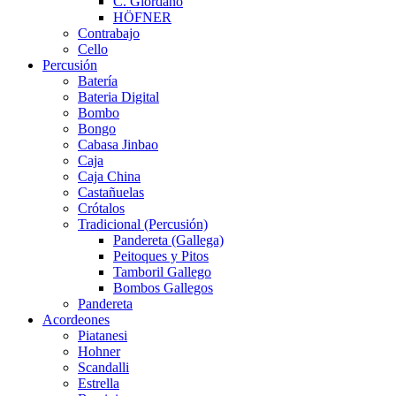
C. Giordano
HÖFNER
Contrabajo
Cello
Percusión
Batería
Bateria Digital
Bombo
Bongo
Cabasa Jinbao
Caja
Caja China
Castañuelas
Crótalos
Tradicional (Percusión)
Pandereta (Gallega)
Peitoques y Pitos
Tamboril Gallego
Bombos Gallegos
Pandereta
Acordeones
Piatanesi
Hohner
Scandalli
Estrella