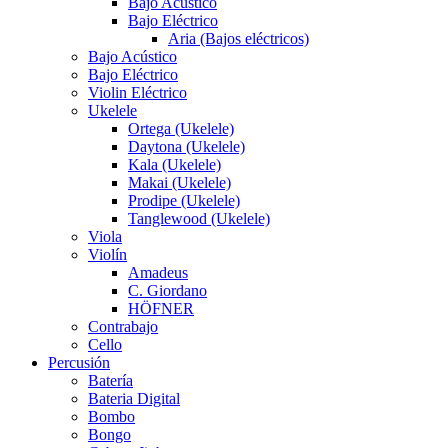
Bajo Acústico
Bajo Eléctrico
Aria (Bajos eléctricos)
Bajo Acústico
Bajo Eléctrico
Violin Eléctrico
Ukelele
Ortega (Ukelele)
Daytona (Ukelele)
Kala (Ukelele)
Makai (Ukelele)
Prodipe (Ukelele)
Tanglewood (Ukelele)
Viola
Violín
Amadeus
C. Giordano
HÖFNER
Contrabajo
Cello
Percusión
Batería
Bateria Digital
Bombo
Bongo