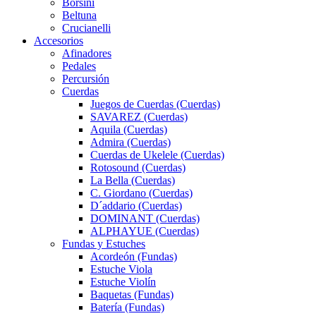
Borsini
Beltuna
Crucianelli
Accesorios
Afinadores
Pedales
Percursión
Cuerdas
Juegos de Cuerdas (Cuerdas)
SAVAREZ (Cuerdas)
Aquila (Cuerdas)
Admira (Cuerdas)
Cuerdas de Ukelele (Cuerdas)
Rotosound (Cuerdas)
La Bella (Cuerdas)
C. Giordano (Cuerdas)
D´addario (Cuerdas)
DOMINANT (Cuerdas)
ALPHAYUE (Cuerdas)
Fundas y Estuches
Acordeón (Fundas)
Estuche Viola
Estuche Violín
Baquetas (Fundas)
Batería (Fundas)