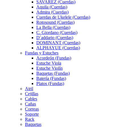
SAVAREZ (Cuerdas)
Aquila (Cuerdas)
Admira (Cuerdas)
Cuerdas de Ukelele (Cuerdas)
Rotosound (Cuerdas)
La Bella (Cuerdas)
C. Giordano (Cuerdas)
D´addario (Cuerdas)
DOMINANT (Cuerdas)
ALPHAYUE (Cuerdas)
Fundas y Estuches
Acordeón (Fundas)
Estuche Viola
Estuche Violín
Baquetas (Fundas)
Batería (Fundas)
Platos (Fundas)
Atril
Cejillas
Cables
Cañas
Correas
Soporte
Rack
Baquetas