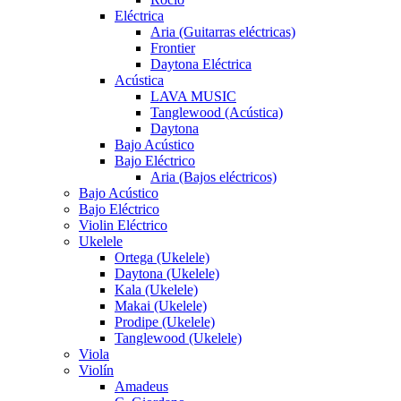
Eléctrica
Aria (Guitarras eléctricas)
Frontier
Daytona Eléctrica
Acústica
LAVA MUSIC
Tanglewood (Acústica)
Daytona
Bajo Acústico
Bajo Eléctrico
Aria (Bajos eléctricos)
Bajo Acústico
Bajo Eléctrico
Violin Eléctrico
Ukelele
Ortega (Ukelele)
Daytona (Ukelele)
Kala (Ukelele)
Makai (Ukelele)
Prodipe (Ukelele)
Tanglewood (Ukelele)
Viola
Violín
Amadeus