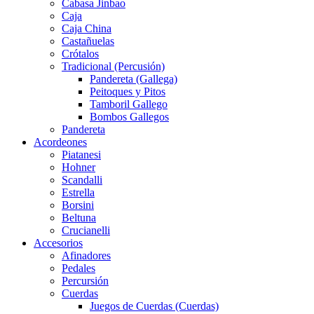
Cabasa Jinbao
Caja
Caja China
Castañuelas
Crótalos
Tradicional (Percusión)
Pandereta (Gallega)
Peitoques y Pitos
Tamboril Gallego
Bombos Gallegos
Pandereta
Acordeones
Piatanesi
Hohner
Scandalli
Estrella
Borsini
Beltuna
Crucianelli
Accesorios
Afinadores
Pedales
Percursión
Cuerdas
Juegos de Cuerdas (Cuerdas)