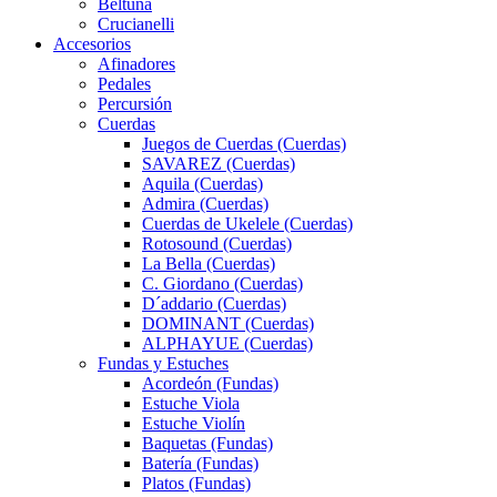
Beltuna
Crucianelli
Accesorios
Afinadores
Pedales
Percursión
Cuerdas
Juegos de Cuerdas (Cuerdas)
SAVAREZ (Cuerdas)
Aquila (Cuerdas)
Admira (Cuerdas)
Cuerdas de Ukelele (Cuerdas)
Rotosound (Cuerdas)
La Bella (Cuerdas)
C. Giordano (Cuerdas)
D´addario (Cuerdas)
DOMINANT (Cuerdas)
ALPHAYUE (Cuerdas)
Fundas y Estuches
Acordeón (Fundas)
Estuche Viola
Estuche Violín
Baquetas (Fundas)
Batería (Fundas)
Platos (Fundas)