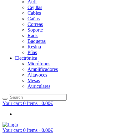
Atril
Cejillas
Cables
Cañas
Correas
Soporte
Rack
Baquetas
Resina
Púas
Electrónica
Micrófonos
Amplificadores
Altavoces
Mesas
Auriculares
Your cart:
0 Items
-
0.00€
Your cart:
0 Items
-
0.00€