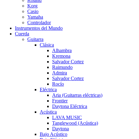
Roland
Korg
Casio
Yamaha
Controlador
Instrumentos del Mundo
Cuerda
Guitarra
Clásica
Alhambra
Kremona
Salvador Cortez
Raimundo
Admira
Salvador Cortez
Rocío
Eléctrica
Aria (Guitarras eléctricas)
Frontier
Daytona Eléctrica
Acústica
LAVA MUSIC
Tanglewood (Acústica)
Daytona
Bajo Acústico