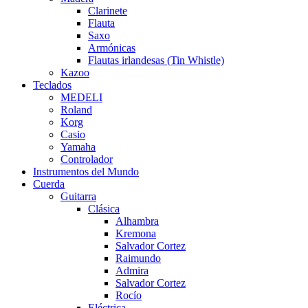
Clarinete
Flauta
Saxo
Armónicas
Flautas irlandesas (Tin Whistle)
Kazoo
Teclados
MEDELI
Roland
Korg
Casio
Yamaha
Controlador
Instrumentos del Mundo
Cuerda
Guitarra
Clásica
Alhambra
Kremona
Salvador Cortez
Raimundo
Admira
Salvador Cortez
Rocío
Eléctrica