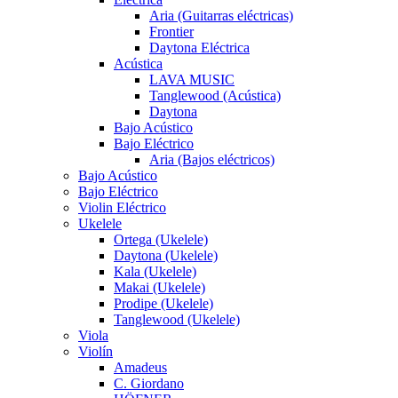
Aria (Guitarras eléctricas)
Frontier
Daytona Eléctrica
Acústica
LAVA MUSIC
Tanglewood (Acústica)
Daytona
Bajo Acústico
Bajo Eléctrico
Aria (Bajos eléctricos)
Bajo Acústico
Bajo Eléctrico
Violin Eléctrico
Ukelele
Ortega (Ukelele)
Daytona (Ukelele)
Kala (Ukelele)
Makai (Ukelele)
Prodipe (Ukelele)
Tanglewood (Ukelele)
Viola
Violín
Amadeus
C. Giordano