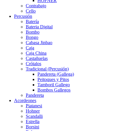
HÖFNER
Contrabajo
Cello
Percusión
Batería
Bateria Digital
Bombo
Bongo
Cabasa Jinbao
Caja
Caja China
Castañuelas
Crótalos
Tradicional (Percusión)
Pandereta (Gallega)
Peitoques y Pitos
Tamboril Gallego
Bombos Gallegos
Pandereta
Acordeones
Piatanesi
Hohner
Scandalli
Estrella
Borsini