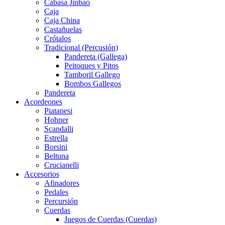
Cabasa Jinbao
Caja
Caja China
Castañuelas
Crótalos
Tradicional (Percusión)
Pandereta (Gallega)
Peitoques y Pitos
Tamboril Gallego
Bombos Gallegos
Pandereta
Acordeones
Piatanesi
Hohner
Scandalli
Estrella
Borsini
Beltuna
Crucianelli
Accesorios
Afinadores
Pedales
Percursión
Cuerdas
Juegos de Cuerdas (Cuerdas)