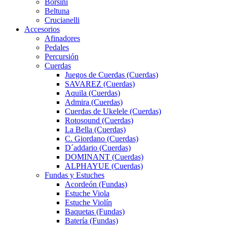
Borsini
Beltuna
Crucianelli
Accesorios
Afinadores
Pedales
Percursión
Cuerdas
Juegos de Cuerdas (Cuerdas)
SAVAREZ (Cuerdas)
Aquila (Cuerdas)
Admira (Cuerdas)
Cuerdas de Ukelele (Cuerdas)
Rotosound (Cuerdas)
La Bella (Cuerdas)
C. Giordano (Cuerdas)
D´addario (Cuerdas)
DOMINANT (Cuerdas)
ALPHAYUE (Cuerdas)
Fundas y Estuches
Acordeón (Fundas)
Estuche Viola
Estuche Violín
Baquetas (Fundas)
Batería (Fundas)