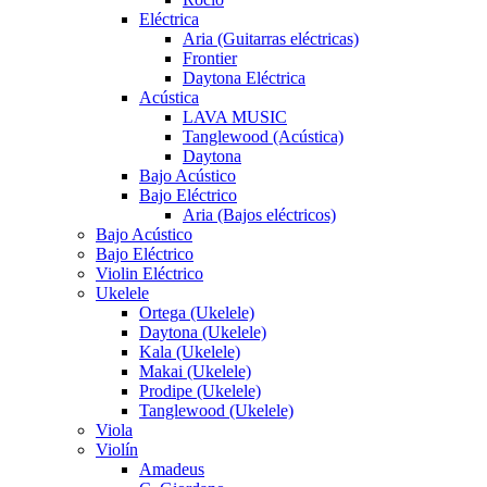
Eléctrica
Aria (Guitarras eléctricas)
Frontier
Daytona Eléctrica
Acústica
LAVA MUSIC
Tanglewood (Acústica)
Daytona
Bajo Acústico
Bajo Eléctrico
Aria (Bajos eléctricos)
Bajo Acústico
Bajo Eléctrico
Violin Eléctrico
Ukelele
Ortega (Ukelele)
Daytona (Ukelele)
Kala (Ukelele)
Makai (Ukelele)
Prodipe (Ukelele)
Tanglewood (Ukelele)
Viola
Violín
Amadeus