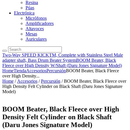
Resina
Púas
Electrónica
Micrófonos
Amplificadores
Altavoces
Mesas
Auriculares
Two-Way SPEED KICKTM, Complete with Stainless Steel Male
adapter shaft, Bass Drum Beater System
BOOM Beater, Black
Fleece over High Density W/Shaft (Daru Jones Signature Model)
Home
Tienda
Accesorios
Percursión
BOOM Beater, Black Fleece
over High Density...
Home
/
Accesorios
/
Percursión
/ BOOM Beater, Black Fleece over
High Density Felt Cylinder on Black Shaft (Daru Jones Signature
Model)
BOOM Beater, Black Fleece over High
Density Felt Cylinder on Black Shaft
(Daru Jones Signature Model)