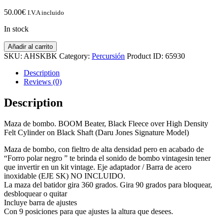
50.00
€
I.V.A incluido
In stock
BOOM
Añadir al carrito
Beater,
SKU:
AHSKBK
Category:
Percursión
Product ID:
65930
Black
Fleece
Description
over
Reviews (0)
High
Density
Description
Felt
Cylinder
Maza de bombo. BOOM Beater, Black Fleece over High Density
on
Felt Cylinder on Black Shaft (Daru Jones Signature Model)
Black
Shaft
Maza de bombo, con fieltro de alta densidad pero en acabado de
(Daru
“Forro polar negro ” te brinda el sonido de bombo vintagesin tener
Jones
que invertir en un kit vintage. Eje adaptador / Barra de acero
Signature
inoxidable (EJE SK) NO INCLUIDO.
Model)
La maza del batidor gira 360 grados. Gira 90 grados para bloquear,
quantity
desbloquear o quitar
Incluye barra de ajustes
Con 9 posiciones para que ajustes la altura que desees.