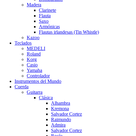
Madera
Clarinete
Flauta
Saxo
Armónicas
Flautas irlandesas (Tin Whistle)
Kazoo
Teclados
MEDELI
Roland
Korg
Casio
Yamaha
Controlador
Instrumentos del Mundo
Cuerda
Guitarra
Clásica
Alhambra
Kremona
Salvador Cortez
Raimundo
Admira
Salvador Cortez
Rocío