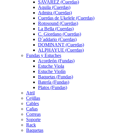
SAVAREZ (Cuerdas)
Aquila (Cuerdas)
Admira (Cuerdas)
Cuerdas de Ukelele (Cuerdas)
Rotosound (Cuerdas)
La Bella (Cuerdas)
C. Giordano (Cuerdas)
D´addario (Cuerdas)
DOMINANT (Cuerdas)
ALPHAYUE (Cuerdas)
Fundas y Estuches
Acordeón (Fundas)
Estuche Viola
Estuche Violín
Baquetas (Fundas)
Batería (Fundas)
Platos (Fundas)
Atril
Cejillas
Cables
Cañas
Correas
Soporte
Rack
Baquetas