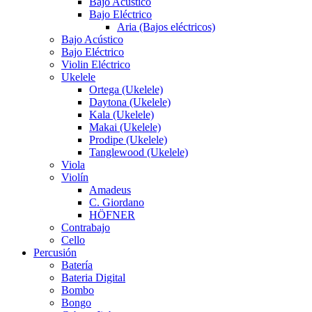
Bajo Acústico
Bajo Eléctrico
Aria (Bajos eléctricos)
Bajo Acústico
Bajo Eléctrico
Violin Eléctrico
Ukelele
Ortega (Ukelele)
Daytona (Ukelele)
Kala (Ukelele)
Makai (Ukelele)
Prodipe (Ukelele)
Tanglewood (Ukelele)
Viola
Violín
Amadeus
C. Giordano
HÖFNER
Contrabajo
Cello
Percusión
Batería
Bateria Digital
Bombo
Bongo