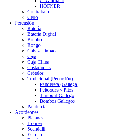
C. Giordano
HÖFNER
Contrabajo
Cello
Percusión
Batería
Bateria Digital
Bombo
Bongo
Cabasa Jinbao
Caja
Caja China
Castañuelas
Crótalos
Tradicional (Percusión)
Pandereta (Gallega)
Peitoques y Pitos
Tamboril Gallego
Bombos Gallegos
Pandereta
Acordeones
Piatanesi
Hohner
Scandalli
Estrella