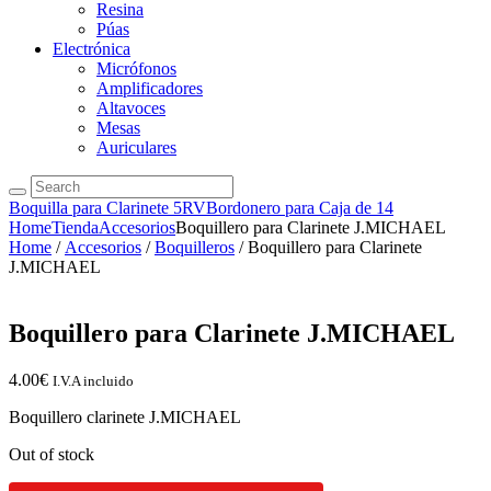
Resina
Púas
Electrónica
Micrófonos
Amplificadores
Altavoces
Mesas
Auriculares
Boquilla para Clarinete 5RV
Bordonero para Caja de 14
Home
Tienda
Accesorios
Boquillero para Clarinete J.MICHAEL
Home
/
Accesorios
/
Boquilleros
/ Boquillero para Clarinete
J.MICHAEL
Boquillero para Clarinete J.MICHAEL
4.00
€
I.V.A incluido
Boquillero clarinete J.MICHAEL
Out of stock