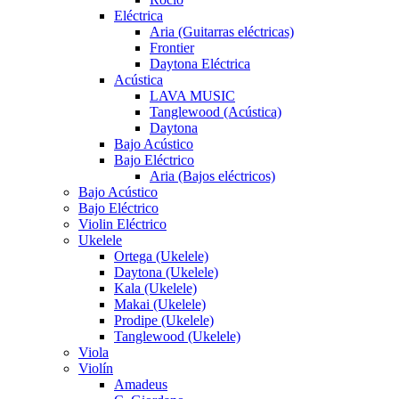
Eléctrica
Aria (Guitarras eléctricas)
Frontier
Daytona Eléctrica
Acústica
LAVA MUSIC
Tanglewood (Acústica)
Daytona
Bajo Acústico
Bajo Eléctrico
Aria (Bajos eléctricos)
Bajo Acústico
Bajo Eléctrico
Violin Eléctrico
Ukelele
Ortega (Ukelele)
Daytona (Ukelele)
Kala (Ukelele)
Makai (Ukelele)
Prodipe (Ukelele)
Tanglewood (Ukelele)
Viola
Violín
Amadeus