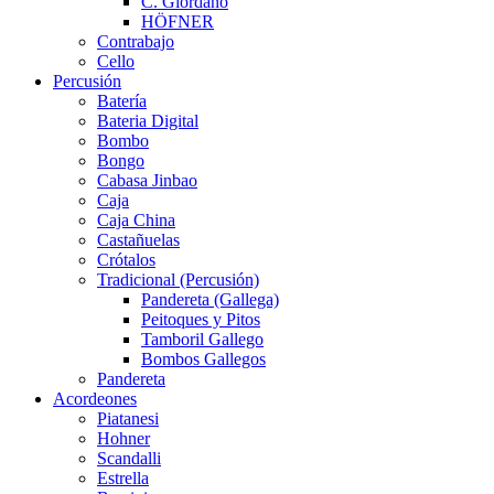
C. Giordano
HÖFNER
Contrabajo
Cello
Percusión
Batería
Bateria Digital
Bombo
Bongo
Cabasa Jinbao
Caja
Caja China
Castañuelas
Crótalos
Tradicional (Percusión)
Pandereta (Gallega)
Peitoques y Pitos
Tamboril Gallego
Bombos Gallegos
Pandereta
Acordeones
Piatanesi
Hohner
Scandalli
Estrella