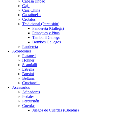
Cabasa Jinbao
Caja
Caja China
Castañuelas
Crótalos
Tradicional (Percusión)
Pandereta (Gallega)
Peitoques y Pitos
Tamboril Gallego
Bombos Gallegos
Pandereta
Acordeones
Piatanesi
Hohner
Scandalli
Estrella
Borsini
Beltuna
Crucianelli
Accesorios
Afinadores
Pedales
Percursión
Cuerdas
Juegos de Cuerdas (Cuerdas)