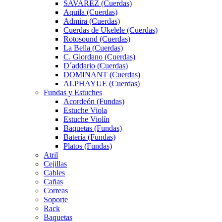
SAVAREZ (Cuerdas)
Aquila (Cuerdas)
Admira (Cuerdas)
Cuerdas de Ukelele (Cuerdas)
Rotosound (Cuerdas)
La Bella (Cuerdas)
C. Giordano (Cuerdas)
D´addario (Cuerdas)
DOMINANT (Cuerdas)
ALPHAYUE (Cuerdas)
Fundas y Estuches
Acordeón (Fundas)
Estuche Viola
Estuche Violín
Baquetas (Fundas)
Batería (Fundas)
Platos (Fundas)
Atril
Cejillas
Cables
Cañas
Correas
Soporte
Rack
Baquetas