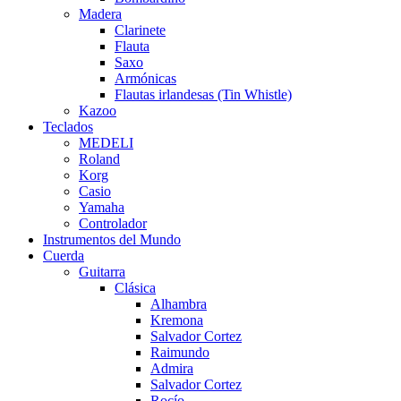
Madera
Clarinete
Flauta
Saxo
Armónicas
Flautas irlandesas (Tin Whistle)
Kazoo
Teclados
MEDELI
Roland
Korg
Casio
Yamaha
Controlador
Instrumentos del Mundo
Cuerda
Guitarra
Clásica
Alhambra
Kremona
Salvador Cortez
Raimundo
Admira
Salvador Cortez
Rocío