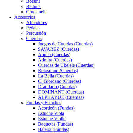
Borsini
Beltuna
Crucianelli
Accesorios
Afinadores
Pedales
Percursión
Cuerdas
Juegos de Cuerdas (Cuerdas)
SAVAREZ (Cuerdas)
Aquila (Cuerdas)
Admira (Cuerdas)
Cuerdas de Ukelele (Cuerdas)
Rotosound (Cuerdas)
La Bella (Cuerdas)
C. Giordano (Cuerdas)
D´addario (Cuerdas)
DOMINANT (Cuerdas)
ALPHAYUE (Cuerdas)
Fundas y Estuches
Acordeón (Fundas)
Estuche Viola
Estuche Violín
Baquetas (Fundas)
Batería (Fundas)