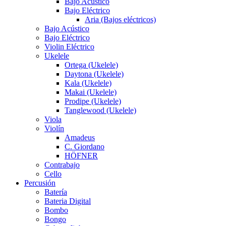
Bajo Acústico
Bajo Eléctrico
Aria (Bajos eléctricos)
Bajo Acústico
Bajo Eléctrico
Violin Eléctrico
Ukelele
Ortega (Ukelele)
Daytona (Ukelele)
Kala (Ukelele)
Makai (Ukelele)
Prodipe (Ukelele)
Tanglewood (Ukelele)
Viola
Violín
Amadeus
C. Giordano
HÖFNER
Contrabajo
Cello
Percusión
Batería
Bateria Digital
Bombo
Bongo