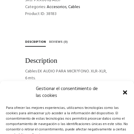
SKU:
PXX0016/A637
6
Categories:
Accesorios
,
Cables
mts.
Product ID:
38183
quantity
DESCRIPTION
REVIEWS (0)
Description
Cables EK AUDIO PARA MICR?FONO. XLR-XLR,
6 mts.
Gestionar el consentimiento de
las cookies
Para ofrecer las mejores experiencias, utilizamos tecnologías como las
cookies para almacenar y/o acceder a la información del dispositivo. El
consentimiento de estas tecnologías nos permitirá procesar datos como el
comportamiento de navegación o las identificaciones únicas en este sitio. No
consentir o retirar el consentimiento, puede afectar negativamente a ciertas