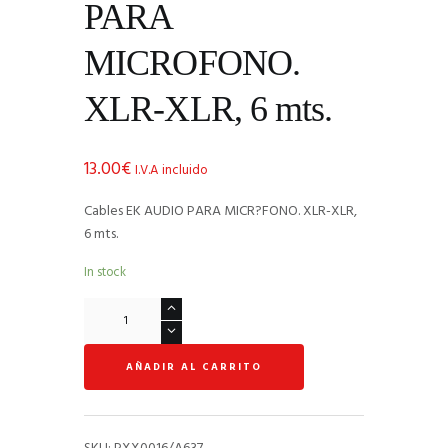
PARA
MICROFONO.
XLR-XLR, 6 mts.
13.00
€
I.V.A incluido
Cables EK AUDIO PARA MICR?FONO. XLR-XLR,
6 mts.
In stock
Cables
EK
AUDIO
AÑADIR AL CARRITO
PARA
MICROFONO.
XLR-
XLR,