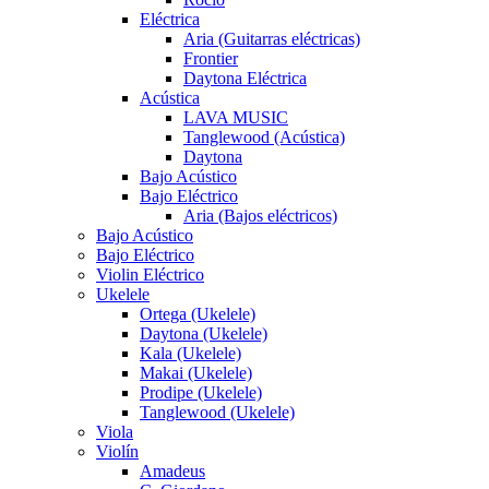
Eléctrica
Aria (Guitarras eléctricas)
Frontier
Daytona Eléctrica
Acústica
LAVA MUSIC
Tanglewood (Acústica)
Daytona
Bajo Acústico
Bajo Eléctrico
Aria (Bajos eléctricos)
Bajo Acústico
Bajo Eléctrico
Violin Eléctrico
Ukelele
Ortega (Ukelele)
Daytona (Ukelele)
Kala (Ukelele)
Makai (Ukelele)
Prodipe (Ukelele)
Tanglewood (Ukelele)
Viola
Violín
Amadeus