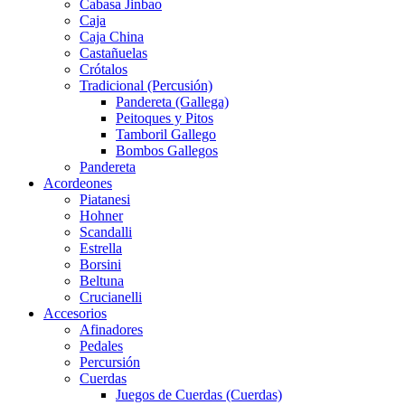
Cabasa Jinbao
Caja
Caja China
Castañuelas
Crótalos
Tradicional (Percusión)
Pandereta (Gallega)
Peitoques y Pitos
Tamboril Gallego
Bombos Gallegos
Pandereta
Acordeones
Piatanesi
Hohner
Scandalli
Estrella
Borsini
Beltuna
Crucianelli
Accesorios
Afinadores
Pedales
Percursión
Cuerdas
Juegos de Cuerdas (Cuerdas)