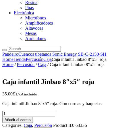
Resina
Púas
Electrónica
Micrófonos
Amplificadores
Altavoces
Mesas
Auriculares
Pandeiro
Cuencos tibetanos Sonic Energy SB-C-2150-SH
Home
Tienda
Percusión
Caja
Caja infantil Jinbao 8″x5″ roja
Home
/
Percusión
/
Caja
/ Caja infantil Jinbao 8″x5″ roja
Caja infantil Jinbao 8″x5″ roja
35.00
€
I.V.A incluido
Caja infantil Jinbao 8″x5″ roja. Con correas y baquetas
Caja
infantil
Añadir al carrito
Jinbao
Categories:
Caja
,
Percusión
Product ID:
63336