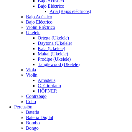
Bajo Acústico
Bajo Eléctrico
Aria (Bajos eléctricos)
Bajo Acústico
Bajo Eléctrico
Violin Eléctrico
Ukelele
Ortega (Ukelele)
Daytona (Ukelele)
Kala (Ukelele)
Makai (Ukelele)
Prodipe (Ukelele)
Tanglewood (Ukelele)
Viola
Violín
Amadeus
C. Giordano
HÖFNER
Contrabajo
Cello
Percusión
Batería
Bateria Digital
Bombo
Bongo