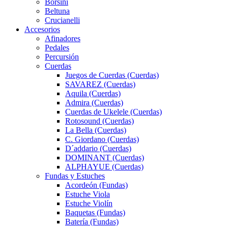
Borsini
Beltuna
Crucianelli
Accesorios
Afinadores
Pedales
Percursión
Cuerdas
Juegos de Cuerdas (Cuerdas)
SAVAREZ (Cuerdas)
Aquila (Cuerdas)
Admira (Cuerdas)
Cuerdas de Ukelele (Cuerdas)
Rotosound (Cuerdas)
La Bella (Cuerdas)
C. Giordano (Cuerdas)
D´addario (Cuerdas)
DOMINANT (Cuerdas)
ALPHAYUE (Cuerdas)
Fundas y Estuches
Acordeón (Fundas)
Estuche Viola
Estuche Violín
Baquetas (Fundas)
Batería (Fundas)