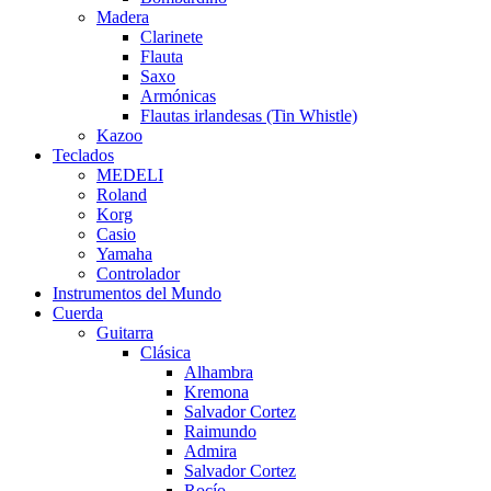
Madera
Clarinete
Flauta
Saxo
Armónicas
Flautas irlandesas (Tin Whistle)
Kazoo
Teclados
MEDELI
Roland
Korg
Casio
Yamaha
Controlador
Instrumentos del Mundo
Cuerda
Guitarra
Clásica
Alhambra
Kremona
Salvador Cortez
Raimundo
Admira
Salvador Cortez
Rocío