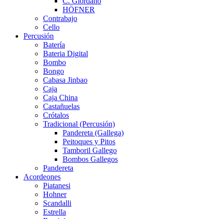
C. Giordano
HÖFNER
Contrabajo
Cello
Percusión
Batería
Bateria Digital
Bombo
Bongo
Cabasa Jinbao
Caja
Caja China
Castañuelas
Crótalos
Tradicional (Percusión)
Pandereta (Gallega)
Peitoques y Pitos
Tamboril Gallego
Bombos Gallegos
Pandereta
Acordeones
Piatanesi
Hohner
Scandalli
Estrella