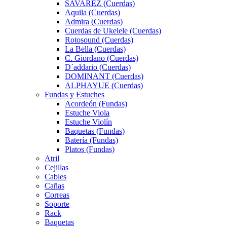
SAVAREZ (Cuerdas)
Aquila (Cuerdas)
Admira (Cuerdas)
Cuerdas de Ukelele (Cuerdas)
Rotosound (Cuerdas)
La Bella (Cuerdas)
C. Giordano (Cuerdas)
D´addario (Cuerdas)
DOMINANT (Cuerdas)
ALPHAYUE (Cuerdas)
Fundas y Estuches
Acordeón (Fundas)
Estuche Viola
Estuche Violín
Baquetas (Fundas)
Batería (Fundas)
Platos (Fundas)
Atril
Cejillas
Cables
Cañas
Correas
Soporte
Rack
Baquetas