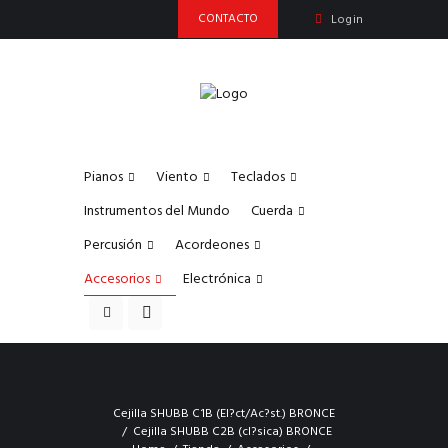
CONTACTO
Login
Pianos
Viento
Teclados
Instrumentos del Mundo
Cuerda
Percusión
Acordeones
Accesorios
Electrónica
Cejilla SHUBB C1B (El?ct/Ac?st.) BRONCE
Cejilla SHUBB C2B (cl?sica) BRONCE