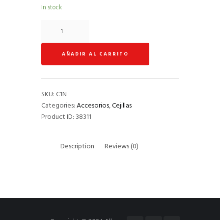
In stock
Cejilla
SHUBB
C1N
AÑADIR AL CARRITO
(El?
ct/Ac?
st.)
NIQUEL
SKU:
C1N
quantity
Categories:
Accesorios
,
Cejillas
Product ID:
38311
Description
Reviews (0)