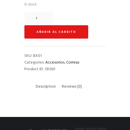
In stock
Correa
bajos
Acordeón
AÑADIR AL CARRITO
sint.
Negro
quantity
SKU:
BX01
Categories:
Accesorios
,
Correas
Product ID:
38360
Description
Reviews (0)