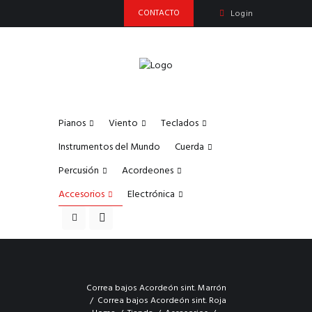
CONTACTO
Login
Pianos
Viento
Teclados
Instrumentos del Mundo
Cuerda
Percusión
Acordeones
Accesorios
Electrónica
Correa bajos Acordeón sint. Marrón
Correa bajos Acordeón sint. Roja