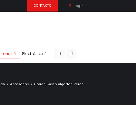
CONTACTO
Login
esorios
Electrónica
nda
Accesorios
Correa Basso algodón Verde