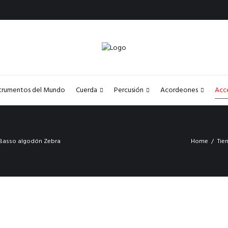
strumentos del Mundo
Cuerda
Percusión
Acordeones
Acc
 Basso algodón Zebra
Home
Tie