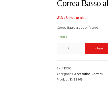
Correa Basso a
21.95
€
I.V.A incluido
Correa Basso algodón Verde
In stock
Correa
AÑADIR
Basso
algodón
Verde
quantity
SKU:
EX02
Categories:
Accesorios
,
Correas
Product ID:
38369