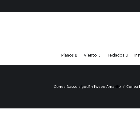
Pianos
Viento
Teclados
In
Correa Basso algod?n Tweed Amarillo
Correa