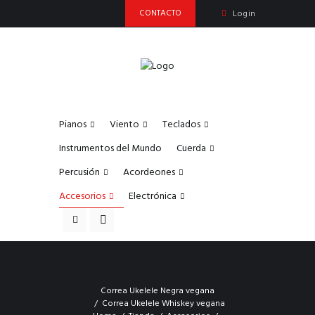
CONTACTO
Login
Pianos
Viento
Teclados
Instrumentos del Mundo
Cuerda
Percusión
Acordeones
Accesorios
Electrónica
Correa Ukelele Negra vegana
Correa Ukelele Whiskey vegana