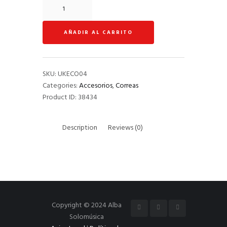
Correa
Ukelele
Roja
AÑADIR AL CARRITO
vegana
quantity
SKU:
UKECO04
Categories:
Accesorios
,
Correas
Product ID:
38434
Description
Reviews (0)
Copyright © 2024 Alba
Solomúsica