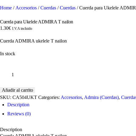
Home
/
Accesorios
/
Cuerdas
/
Cuerdas
/ Cuerda para Ukelele ADMIR
Cuerda para Ukelele ADMIRA T nailon
1.30
€
I.V.A incluido
Cuerda ADMIRA ukelele T nailon
In stock
Cuerda
para
Ukelele
ADMIRA
Añadir al carrito
T
SKU:
CA504UKT
Categories:
Accesorios
,
Admira (Cuerdas)
,
Cuerda
nailon
Description
quantity
Reviews (0)
Description
Cuerda ADMIRA ukelele T nailon