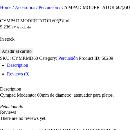
Home
/
Accesorios
/
Percursión
/ CYMPAD MODERTATOR 60/(2)U
CYMPAD MODERTATOR 60/(2)Uni
9.23
€
I.V.A incluido
In stock
CYMPAD
Añadir al carrito
MODERTATOR
SKU:
CYMP.MD60
Category:
Percursión
Product ID:
66209
60/(2)Uni
Description
quantity
Reviews (0)
Description
Cympad Moderator 60mm de diametro, atenuador para platos.
Relacionado
Reviews
There are no reviews yet.