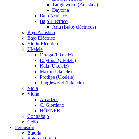
Tanglewood (Acústica)
Daytona
Bajo Acústico
Bajo Eléctrico
Aria (Bajos eléctricos)
Bajo Acústico
Bajo Eléctrico
Violin Eléctrico
Ukelele
Ortega (Ukelele)
Daytona (Ukelele)
Kala (Ukelele)
Makai (Ukelele)
Prodipe (Ukelele)
Tanglewood (Ukelele)
Viola
Violín
Amadeus
C. Giordano
HÖFNER
Contrabajo
Cello
Percusión
Batería
Bateria Digital