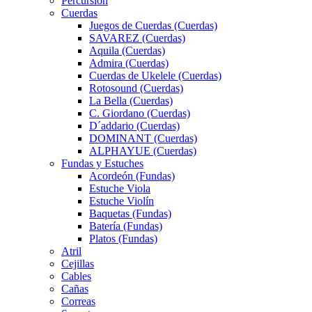
Percursión
Cuerdas
Juegos de Cuerdas (Cuerdas)
SAVAREZ (Cuerdas)
Aquila (Cuerdas)
Admira (Cuerdas)
Cuerdas de Ukelele (Cuerdas)
Rotosound (Cuerdas)
La Bella (Cuerdas)
C. Giordano (Cuerdas)
D´addario (Cuerdas)
DOMINANT (Cuerdas)
ALPHAYUE (Cuerdas)
Fundas y Estuches
Acordeón (Fundas)
Estuche Viola
Estuche Violín
Baquetas (Fundas)
Batería (Fundas)
Platos (Fundas)
Atril
Cejillas
Cables
Cañas
Correas