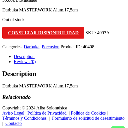
50.00
€
I.V.A incluido
Darbuka MASTERWORK Alum.17,5cm
Out of stock
CONSULTAR DISPONIBILIDAD
SKU:
4093A
Categories:
Darbuka
,
Percusión
Product ID:
40408
Description
Reviews (0)
Description
Darbuka MASTERWORK Alum.17,5cm
Relacionado
Copyright © 2024 Alba Solomúsica
Aviso Legal
|
Política de Privacidad
|
Política de Cookies
|
Términos y Condiciones
|
Formulario de solicitud de desestimiento
|
Contacto