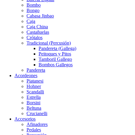
Bombo
Bongo
Cabasa Jinbao
Caja
Caja China
Castañuelas
Crótalos
Tradicional (Percusión)
Pandereta (Gallega)
Peitoques y Pitos
Tamboril Gallego
Bombos Gallegos
Pandereta
Acordeones
Piatanesi
Hohner
Scandalli
Estrella
Borsini
Beltuna
Crucianelli
Accesorios
Afinadores
Pedales