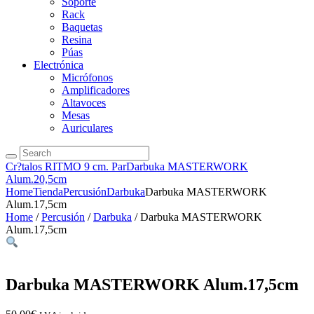
Soporte
Rack
Baquetas
Resina
Púas
Electrónica
Micrófonos
Amplificadores
Altavoces
Mesas
Auriculares
Cr?talos RITMO 9 cm. Par
Darbuka MASTERWORK
Alum.20,5cm
Home
Tienda
Percusión
Darbuka
Darbuka MASTERWORK
Alum.17,5cm
Home
/
Percusión
/
Darbuka
/ Darbuka MASTERWORK
Alum.17,5cm
Darbuka MASTERWORK Alum.17,5cm