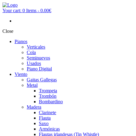
Your cart:
0 Items
-
0.00€
Close
Pianos
Verticales
Cola
Seminuevos
Usados
Piano Digital
Viento
Gaitas Gallegas
Metal
Trompeta
Trombón
Bombardino
Madera
Clarinete
Flauta
Saxo
Armónicas
Flautas irlandesas (Tin Whistle)