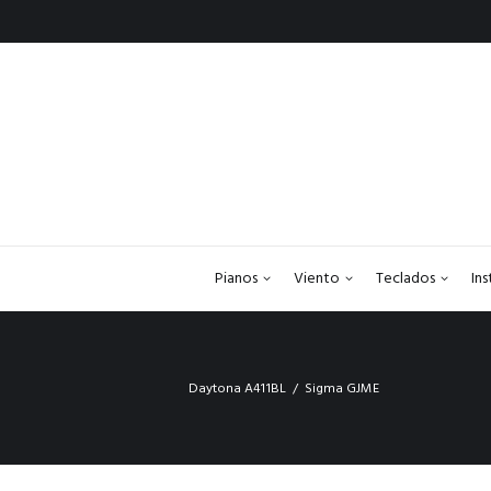
Pianos
Viento
Teclados
In
Daytona A411BL
Sigma GJME