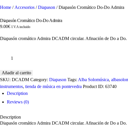
Home
/
Accesorios
/
Diapason
/ Diapasón Cromático Do-Do Admira
Diapasón Cromático Do-Do Admira
9.00
€
I.V.A incluido
Diapasón cromático Admira DCADM circular. Afinación de Do a Do. Par
Diapasón
Cromático
Do-
Do
Añadir al carrito
Admira
SKU:
DCADM
Category:
Diapason
Tags:
Alba Solomúsica
,
albasolo
quantity
instrumentos
,
tienda de música en pontevedra
Product ID:
63740
Description
Reviews (0)
Description
Diapasón cromático Admira DCADM circular. Afinación de Do a Do. Para