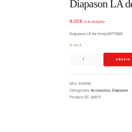
Diapason LA 
8.00
€
I.V.A incluido
Diapason LA de Horq.WITTNER
In stock
Diapason
AÑADIR
LA
de
Horq.WITTNER
quantity
SKU:
AVDIW
Categories:
Accesorios
,
Diapason
Product ID:
38873