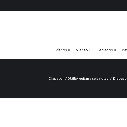
Pianos
Viento
Teclados
In
Diapason ADMIRA guitarra seis notas
Diapaso