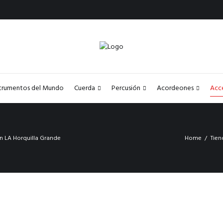
strumentos del Mundo
Cuerda
Percusión
Acordeones
Acc
n LA Horquilla Grande
Home
Tien