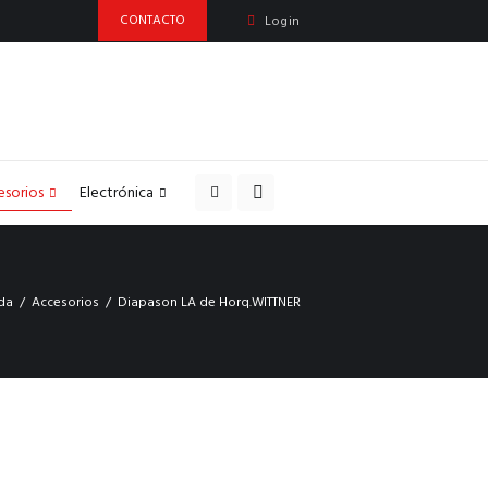
CONTACTO
Login
esorios
Electrónica
da
Accesorios
Diapason LA de Horq.WITTNER