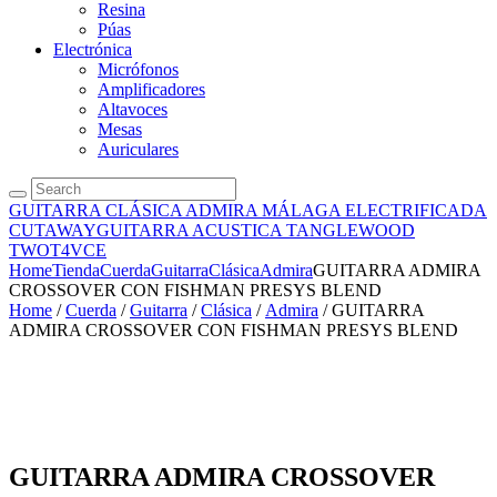
Resina
Púas
Electrónica
Micrófonos
Amplificadores
Altavoces
Mesas
Auriculares
GUITARRA CLÁSICA ADMIRA MÁLAGA ELECTRIFICADA
CUTAWAY
GUITARRA ACUSTICA TANGLEWOOD
TWOT4VCE
Home
Tienda
Cuerda
Guitarra
Clásica
Admira
GUITARRA ADMIRA
CROSSOVER CON FISHMAN PRESYS BLEND
Home
/
Cuerda
/
Guitarra
/
Clásica
/
Admira
/ GUITARRA
ADMIRA CROSSOVER CON FISHMAN PRESYS BLEND
GUITARRA ADMIRA CROSSOVER