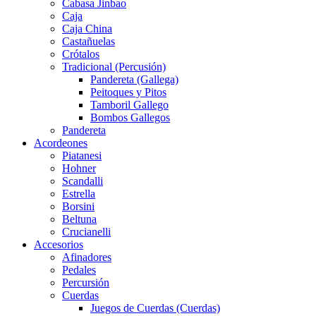
Cabasa Jinbao
Caja
Caja China
Castañuelas
Crótalos
Tradicional (Percusión)
Pandereta (Gallega)
Peitoques y Pitos
Tamboril Gallego
Bombos Gallegos
Pandereta
Acordeones
Piatanesi
Hohner
Scandalli
Estrella
Borsini
Beltuna
Crucianelli
Accesorios
Afinadores
Pedales
Percursión
Cuerdas
Juegos de Cuerdas (Cuerdas)