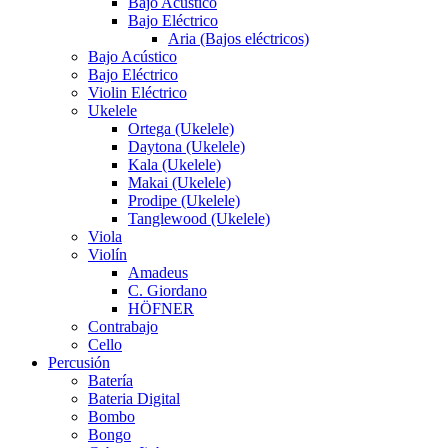
Bajo Acústico
Bajo Eléctrico
Aria (Bajos eléctricos)
Bajo Acústico
Bajo Eléctrico
Violin Eléctrico
Ukelele
Ortega (Ukelele)
Daytona (Ukelele)
Kala (Ukelele)
Makai (Ukelele)
Prodipe (Ukelele)
Tanglewood (Ukelele)
Viola
Violín
Amadeus
C. Giordano
HÖFNER
Contrabajo
Cello
Percusión
Batería
Bateria Digital
Bombo
Bongo