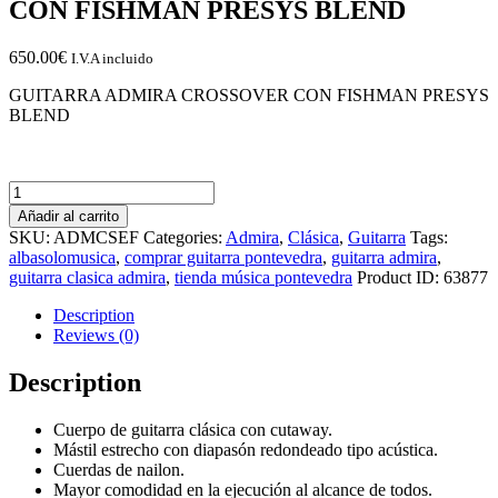
CON FISHMAN PRESYS BLEND
650.00
€
I.V.A incluido
GUITARRA ADMIRA CROSSOVER CON FISHMAN PRESYS
BLEND
GUITARRA
ADMIRA
Añadir al carrito
CROSSOVER
SKU:
ADMCSEF
Categories:
Admira
,
Clásica
,
Guitarra
Tags:
CON
albasolomusica
,
comprar guitarra pontevedra
,
guitarra admira
,
FISHMAN
guitarra clasica admira
,
tienda música pontevedra
Product ID:
63877
PRESYS
BLEND
Description
quantity
Reviews (0)
Description
Cuerpo de guitarra clásica con cutaway.
Mástil estrecho con diapasón redondeado tipo acústica.
Cuerdas de nailon.
Mayor comodidad en la ejecución al alcance de todos.