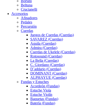
Borsini
Beltuna
Crucianelli
Accesorios
Afinadores
Pedales
Percursión
Cuerdas
Juegos de Cuerdas (Cuerdas)
SAVAREZ (Cuerdas)
Aquila (Cuerdas)
Admira (Cuerdas)
Cuerdas de Ukelele (Cuerdas)
Rotosound (Cuerdas)
La Bella (Cuerdas)
C. Giordano (Cuerdas)
D´addario (Cuerdas)
DOMINANT (Cuerdas)
ALPHAYUE (Cuerdas)
Fundas y Estuches
Acordeón (Fundas)
Estuche Viola
Estuche Violín
Baquetas (Fundas)
Batería (Fundas)