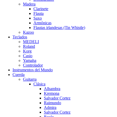
Madera
Clarinete
Flauta
Saxo
Armónicas
Flautas irlandesas (Tin Whistle)
Kazoo
Teclados
MEDELI
Roland
Korg
Casio
Yamaha
Controlador
Instrumentos del Mundo
Cuerda
Guitarra
Clásica
Alhambra
Kremona
Salvador Cortez
Raimundo
Admira
Salvador Cortez
Rocío