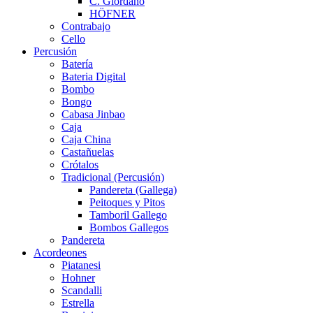
C. Giordano
HÖFNER
Contrabajo
Cello
Percusión
Batería
Bateria Digital
Bombo
Bongo
Cabasa Jinbao
Caja
Caja China
Castañuelas
Crótalos
Tradicional (Percusión)
Pandereta (Gallega)
Peitoques y Pitos
Tamboril Gallego
Bombos Gallegos
Pandereta
Acordeones
Piatanesi
Hohner
Scandalli
Estrella