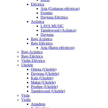
Eléctrica
Aria (Guitarras eléctricas)
Frontier
Daytona Eléctrica
Acústica
LAVA MUSIC
Tanglewood (Acústica)
Daytona
Bajo Acústico
Bajo Eléctrico
Aria (Bajos eléctricos)
Bajo Acústico
Bajo Eléctrico
Violin Eléctrico
Ukelele
Ortega (Ukelele)
Daytona (Ukelele)
Kala (Ukelele)
Makai (Ukelele)
Prodipe (Ukelele)
Tanglewood (Ukelele)
Viola
Violín
Amadeus