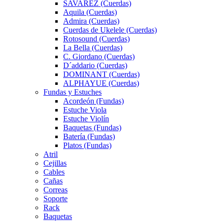
SAVAREZ (Cuerdas)
Aquila (Cuerdas)
Admira (Cuerdas)
Cuerdas de Ukelele (Cuerdas)
Rotosound (Cuerdas)
La Bella (Cuerdas)
C. Giordano (Cuerdas)
D´addario (Cuerdas)
DOMINANT (Cuerdas)
ALPHAYUE (Cuerdas)
Fundas y Estuches
Acordeón (Fundas)
Estuche Viola
Estuche Violín
Baquetas (Fundas)
Batería (Fundas)
Platos (Fundas)
Atril
Cejillas
Cables
Cañas
Correas
Soporte
Rack
Baquetas