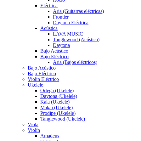
Eléctrica
Aria (Guitarras eléctricas)
Frontier
Daytona Eléctrica
Acústica
LAVA MUSIC
Tanglewood (Acústica)
Daytona
Bajo Acústico
Bajo Eléctrico
Aria (Bajos eléctricos)
Bajo Acústico
Bajo Eléctrico
Violin Eléctrico
Ukelele
Ortega (Ukelele)
Daytona (Ukelele)
Kala (Ukelele)
Makai (Ukelele)
Prodipe (Ukelele)
Tanglewood (Ukelele)
Viola
Violín
Amadeus