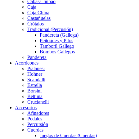
Cabasa Jinbao
Caja
Caja China
Castañuelas
Crótalos
Tradicional (Percusión)
Pandereta (Gallega)
Peitoques y Pitos
Tamboril Gallego
Bombos Gallegos
Pandereta
Acordeones
Piatanesi
Hohner
Scandalli
Estrella
Borsini
Beltuna
Crucianelli
Accesorios
Afinadores
Pedales
Percursión
Cuerdas
Juegos de Cuerdas (Cuerdas)