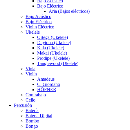
Bajo Acústico
Bajo Eléctrico
Aria (Bajos eléctricos)
Bajo Acústico
Bajo Eléctrico
Violin Eléctrico
Ukelele
Ortega (Ukelele)
Daytona (Ukelele)
Kala (Ukelele)
Makai (Ukelele)
Prodipe (Ukelele)
Tanglewood (Ukelele)
Viola
Violín
Amadeus
C. Giordano
HÖFNER
Contrabajo
Cello
Percusión
Batería
Bateria Digital
Bombo
Bongo