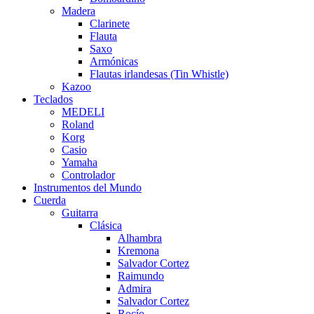
Madera
Clarinete
Flauta
Saxo
Armónicas
Flautas irlandesas (Tin Whistle)
Kazoo
Teclados
MEDELI
Roland
Korg
Casio
Yamaha
Controlador
Instrumentos del Mundo
Cuerda
Guitarra
Clásica
Alhambra
Kremona
Salvador Cortez
Raimundo
Admira
Salvador Cortez
Rocío