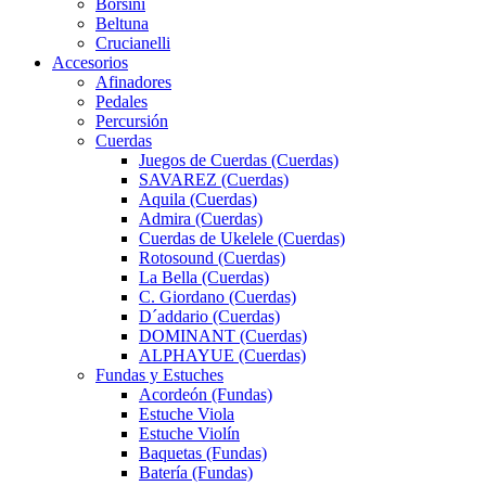
Borsini
Beltuna
Crucianelli
Accesorios
Afinadores
Pedales
Percursión
Cuerdas
Juegos de Cuerdas (Cuerdas)
SAVAREZ (Cuerdas)
Aquila (Cuerdas)
Admira (Cuerdas)
Cuerdas de Ukelele (Cuerdas)
Rotosound (Cuerdas)
La Bella (Cuerdas)
C. Giordano (Cuerdas)
D´addario (Cuerdas)
DOMINANT (Cuerdas)
ALPHAYUE (Cuerdas)
Fundas y Estuches
Acordeón (Fundas)
Estuche Viola
Estuche Violín
Baquetas (Fundas)
Batería (Fundas)