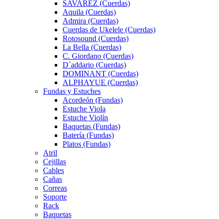
SAVAREZ (Cuerdas)
Aquila (Cuerdas)
Admira (Cuerdas)
Cuerdas de Ukelele (Cuerdas)
Rotosound (Cuerdas)
La Bella (Cuerdas)
C. Giordano (Cuerdas)
D´addario (Cuerdas)
DOMINANT (Cuerdas)
ALPHAYUE (Cuerdas)
Fundas y Estuches
Acordeón (Fundas)
Estuche Viola
Estuche Violín
Baquetas (Fundas)
Batería (Fundas)
Platos (Fundas)
Atril
Cejillas
Cables
Cañas
Correas
Soporte
Rack
Baquetas