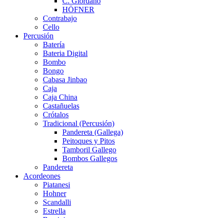
C. Giordano
HÖFNER
Contrabajo
Cello
Percusión
Batería
Bateria Digital
Bombo
Bongo
Cabasa Jinbao
Caja
Caja China
Castañuelas
Crótalos
Tradicional (Percusión)
Pandereta (Gallega)
Peitoques y Pitos
Tamboril Gallego
Bombos Gallegos
Pandereta
Acordeones
Piatanesi
Hohner
Scandalli
Estrella