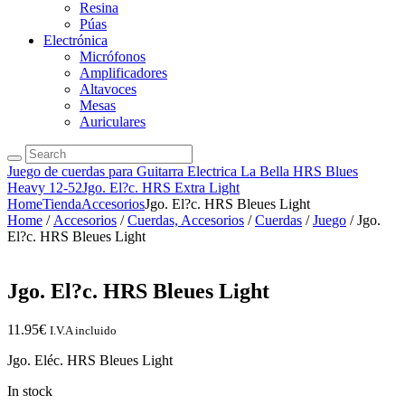
Resina
Púas
Electrónica
Micrófonos
Amplificadores
Altavoces
Mesas
Auriculares
Juego de cuerdas para Guitarra Electrica La Bella HRS Blues
Heavy 12-52
Jgo. El?c. HRS Extra Light
Home
Tienda
Accesorios
Jgo. El?c. HRS Bleues Light
Home
/
Accesorios
/
Cuerdas, Accesorios
/
Cuerdas
/
Juego
/ Jgo.
El?c. HRS Bleues Light
Jgo. El?c. HRS Bleues Light
11.95
€
I.V.A incluido
Jgo. Eléc. HRS Bleues Light
In stock