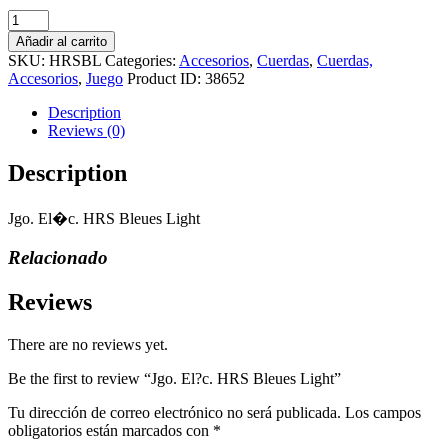
Jgo.
El?
Añadir al carrito
c.
SKU:
HRSBL
Categories:
Accesorios
,
Cuerdas
,
Cuerdas,
HRS
Accesorios
,
Juego
Product ID:
38652
Bleues
Light
Description
quantity
Reviews (0)
Description
Jgo. El�c. HRS Bleues Light
Relacionado
Reviews
There are no reviews yet.
Be the first to review “Jgo. El?c. HRS Bleues Light”
Tu dirección de correo electrónico no será publicada.
Los campos
obligatorios están marcados con
*