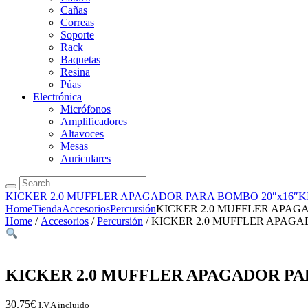
Cañas
Correas
Soporte
Rack
Baquetas
Resina
Púas
Electrónica
Micrófonos
Amplificadores
Altavoces
Mesas
Auriculares
KICKER 2.0 MUFFLER APAGADOR PARA BOMBO 20″x16″
K
Home
Tienda
Accesorios
Percursión
KICKER 2.0 MUFFLER APAG
Home
/
Accesorios
/
Percursión
/ KICKER 2.0 MUFFLER APAGA
KICKER 2.0 MUFFLER APAGADOR PA
30.75
€
I.V.A incluido