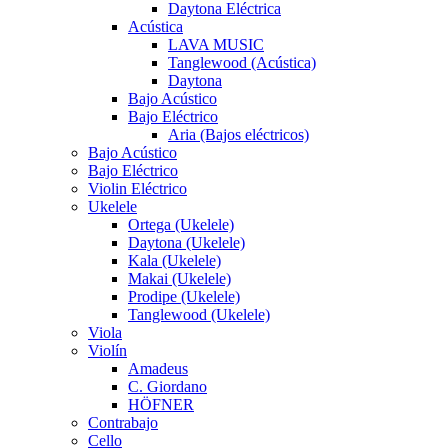
Daytona Eléctrica
Acústica
LAVA MUSIC
Tanglewood (Acústica)
Daytona
Bajo Acústico
Bajo Eléctrico
Aria (Bajos eléctricos)
Bajo Acústico
Bajo Eléctrico
Violin Eléctrico
Ukelele
Ortega (Ukelele)
Daytona (Ukelele)
Kala (Ukelele)
Makai (Ukelele)
Prodipe (Ukelele)
Tanglewood (Ukelele)
Viola
Violín
Amadeus
C. Giordano
HÖFNER
Contrabajo
Cello