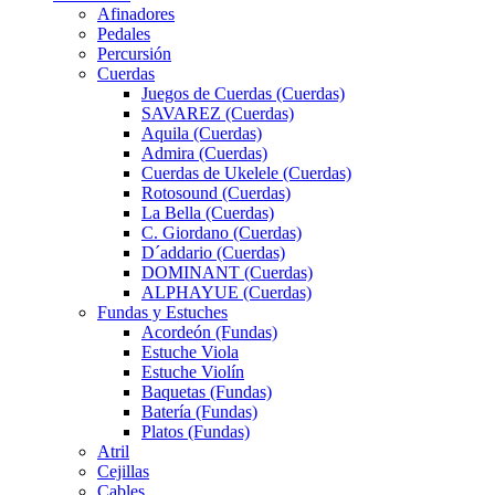
Afinadores
Pedales
Percursión
Cuerdas
Juegos de Cuerdas (Cuerdas)
SAVAREZ (Cuerdas)
Aquila (Cuerdas)
Admira (Cuerdas)
Cuerdas de Ukelele (Cuerdas)
Rotosound (Cuerdas)
La Bella (Cuerdas)
C. Giordano (Cuerdas)
D´addario (Cuerdas)
DOMINANT (Cuerdas)
ALPHAYUE (Cuerdas)
Fundas y Estuches
Acordeón (Fundas)
Estuche Viola
Estuche Violín
Baquetas (Fundas)
Batería (Fundas)
Platos (Fundas)
Atril
Cejillas
Cables