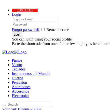
CONTACTO
Login
Forgot password?
Remember me
You can login using your social profile
Paste the shortcode from one of the relevant plugins here in ord
Pianos
Viento
Teclados
Instrumentos del Mundo
Cuerda
Percusión
Acordeones
Accesorios
Electrónica
Your cart:
0 Items
-
0.00€