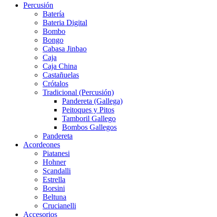
Percusión
Batería
Bateria Digital
Bombo
Bongo
Cabasa Jinbao
Caja
Caja China
Castañuelas
Crótalos
Tradicional (Percusión)
Pandereta (Gallega)
Peitoques y Pitos
Tamboril Gallego
Bombos Gallegos
Pandereta
Acordeones
Piatanesi
Hohner
Scandalli
Estrella
Borsini
Beltuna
Crucianelli
Accesorios