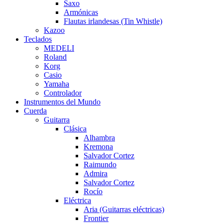
Saxo
Armónicas
Flautas irlandesas (Tin Whistle)
Kazoo
Teclados
MEDELI
Roland
Korg
Casio
Yamaha
Controlador
Instrumentos del Mundo
Cuerda
Guitarra
Clásica
Alhambra
Kremona
Salvador Cortez
Raimundo
Admira
Salvador Cortez
Rocío
Eléctrica
Aria (Guitarras eléctricas)
Frontier