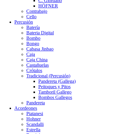
C. Giordano
HÖFNER
Contrabajo
Cello
Percusión
Batería
Bateria Digital
Bombo
Bongo
Cabasa Jinbao
Caja
Caja China
Castañuelas
Crótalos
Tradicional (Percusión)
Pandereta (Gallega)
Peitoques y Pitos
Tamboril Gallego
Bombos Gallegos
Pandereta
Acordeones
Piatanesi
Hohner
Scandalli
Estrella