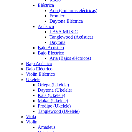
Eléctrica
Aria (Guitarras eléctricas)
Frontier
Daytona Eléctrica
Acústica
LAVA MUSIC
Tanglewood (Acústica)
Daytona
Bajo Acústico
Bajo Eléctrico
Aria (Bajos eléctricos)
Bajo Acústico
Bajo Eléctrico
Violin Eléctrico
Ukelele
Ortega (Ukelele)
Daytona (Ukelele)
Kala (Ukelele)
Makai (Ukelele)
Prodipe (Ukelele)
Tanglewood (Ukelele)
Viola
Violín
Amadeus