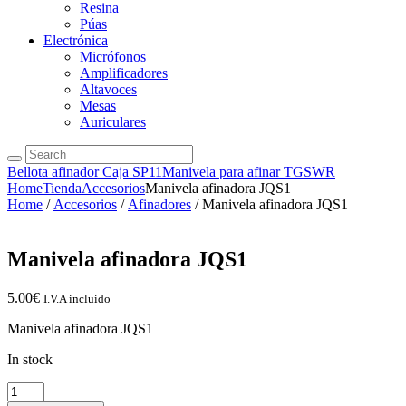
Resina
Púas
Electrónica
Micrófonos
Amplificadores
Altavoces
Mesas
Auriculares
Bellota afinador Caja SP11
Manivela para afinar TGSWR
Home
Tienda
Accesorios
Manivela afinadora JQS1
Home
/
Accesorios
/
Afinadores
/ Manivela afinadora JQS1
Manivela afinadora JQS1
5.00
€
I.V.A incluido
Manivela afinadora JQS1
In stock
Manivela
afinadora