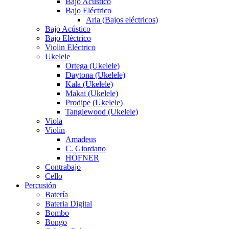
Bajo Acústico
Bajo Eléctrico
Aria (Bajos eléctricos)
Bajo Acústico
Bajo Eléctrico
Violin Eléctrico
Ukelele
Ortega (Ukelele)
Daytona (Ukelele)
Kala (Ukelele)
Makai (Ukelele)
Prodipe (Ukelele)
Tanglewood (Ukelele)
Viola
Violín
Amadeus
C. Giordano
HÖFNER
Contrabajo
Cello
Percusión
Batería
Bateria Digital
Bombo
Bongo