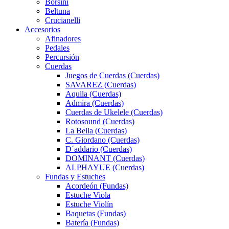
Borsini
Beltuna
Crucianelli
Accesorios
Afinadores
Pedales
Percursión
Cuerdas
Juegos de Cuerdas (Cuerdas)
SAVAREZ (Cuerdas)
Aquila (Cuerdas)
Admira (Cuerdas)
Cuerdas de Ukelele (Cuerdas)
Rotosound (Cuerdas)
La Bella (Cuerdas)
C. Giordano (Cuerdas)
D´addario (Cuerdas)
DOMINANT (Cuerdas)
ALPHAYUE (Cuerdas)
Fundas y Estuches
Acordeón (Fundas)
Estuche Viola
Estuche Violín
Baquetas (Fundas)
Batería (Fundas)