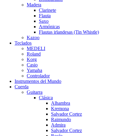
Madera
Clarinete
Flauta
Saxo
Armónicas
Flautas irlandesas (Tin Whistle)
Kazoo
Teclados
MEDELI
Roland
Korg
Casio
Yamaha
Controlador
Instrumentos del Mundo
Cuerda
Guitarra
Clásica
Alhambra
Kremona
Salvador Cortez
Raimundo
Admira
Salvador Cortez
Rocío