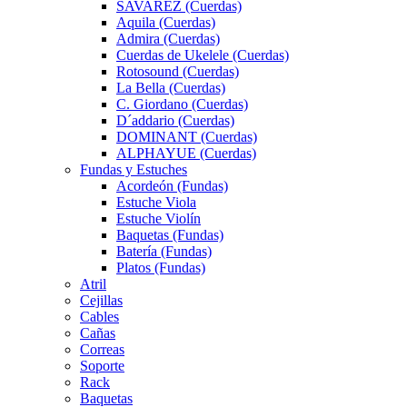
SAVAREZ (Cuerdas)
Aquila (Cuerdas)
Admira (Cuerdas)
Cuerdas de Ukelele (Cuerdas)
Rotosound (Cuerdas)
La Bella (Cuerdas)
C. Giordano (Cuerdas)
D´addario (Cuerdas)
DOMINANT (Cuerdas)
ALPHAYUE (Cuerdas)
Fundas y Estuches
Acordeón (Fundas)
Estuche Viola
Estuche Violín
Baquetas (Fundas)
Batería (Fundas)
Platos (Fundas)
Atril
Cejillas
Cables
Cañas
Correas
Soporte
Rack
Baquetas