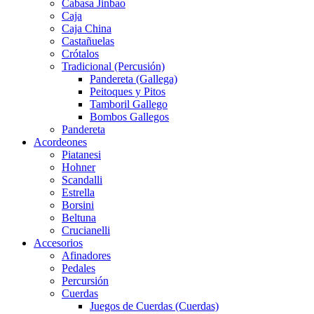
Cabasa Jinbao
Caja
Caja China
Castañuelas
Crótalos
Tradicional (Percusión)
Pandereta (Gallega)
Peitoques y Pitos
Tamboril Gallego
Bombos Gallegos
Pandereta
Acordeones
Piatanesi
Hohner
Scandalli
Estrella
Borsini
Beltuna
Crucianelli
Accesorios
Afinadores
Pedales
Percursión
Cuerdas
Juegos de Cuerdas (Cuerdas)