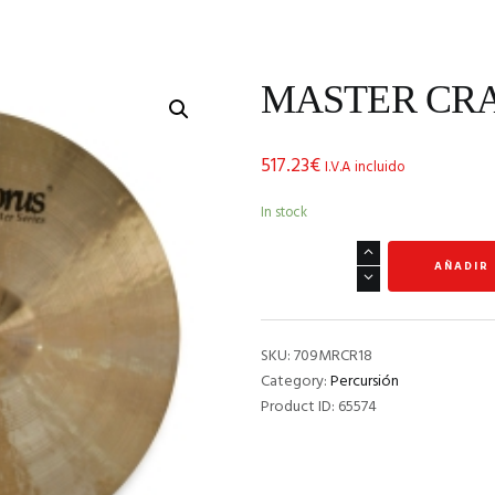
MASTER CRA
517.23
€
I.V.A incluido
In stock
MASTER
AÑADIR
CRASH
18"
quantity
SKU:
709MRCR18
Category:
Percursión
Product ID:
65574