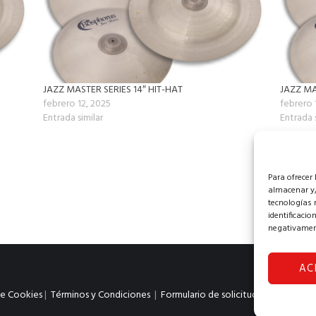
JAZZ MASTER SERIES 14″ HIT-HAT
JAZZ MA
febrero 12, 2025
febrero 
Entrada similar
Entrada 
Para ofrecer
almacenar y/
tecnologías 
identificacio
negativament
AC
de Cookies
|
Términos y Condiciones
|
Formulario de solicitud de desestim