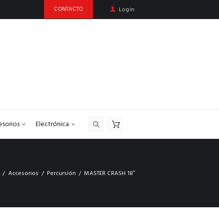
CONTACTO
Login
esorios
Electrónica
Accesorios
Percursión
MASTER CRASH 18″