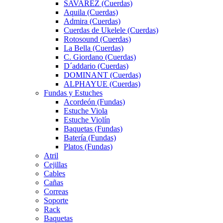
SAVAREZ (Cuerdas)
Aquila (Cuerdas)
Admira (Cuerdas)
Cuerdas de Ukelele (Cuerdas)
Rotosound (Cuerdas)
La Bella (Cuerdas)
C. Giordano (Cuerdas)
D´addario (Cuerdas)
DOMINANT (Cuerdas)
ALPHAYUE (Cuerdas)
Fundas y Estuches
Acordeón (Fundas)
Estuche Viola
Estuche Violín
Baquetas (Fundas)
Batería (Fundas)
Platos (Fundas)
Atril
Cejillas
Cables
Cañas
Correas
Soporte
Rack
Baquetas