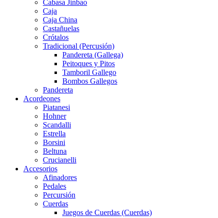
Cabasa Jinbao
Caja
Caja China
Castañuelas
Crótalos
Tradicional (Percusión)
Pandereta (Gallega)
Peitoques y Pitos
Tamboril Gallego
Bombos Gallegos
Pandereta
Acordeones
Piatanesi
Hohner
Scandalli
Estrella
Borsini
Beltuna
Crucianelli
Accesorios
Afinadores
Pedales
Percursión
Cuerdas
Juegos de Cuerdas (Cuerdas)