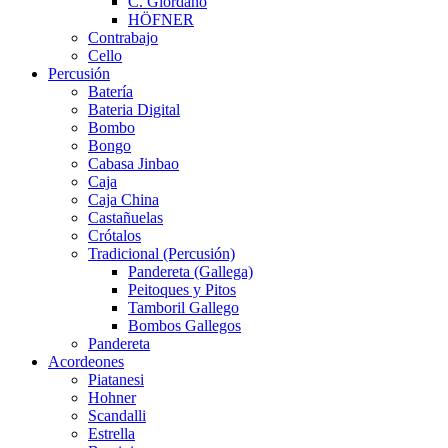
C. Giordano
HÖFNER
Contrabajo
Cello
Percusión
Batería
Bateria Digital
Bombo
Bongo
Cabasa Jinbao
Caja
Caja China
Castañuelas
Crótalos
Tradicional (Percusión)
Pandereta (Gallega)
Peitoques y Pitos
Tamboril Gallego
Bombos Gallegos
Pandereta
Acordeones
Piatanesi
Hohner
Scandalli
Estrella