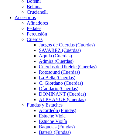
Borsini
Beltuna
Crucianelli
Accesorios
Afinadores
Pedales
Percursión
Cuerdas
Juegos de Cuerdas (Cuerdas)
SAVAREZ (Cuerdas)
Aquila (Cuerdas)
Admira (Cuerdas)
Cuerdas de Ukelele (Cuerdas)
Rotosound (Cuerdas)
La Bella (Cuerdas)
C. Giordano (Cuerdas)
D´addario (Cuerdas)
DOMINANT (Cuerdas)
ALPHAYUE (Cuerdas)
Fundas y Estuches
Acordeón (Fundas)
Estuche Viola
Estuche Violín
Baquetas (Fundas)
Batería (Fundas)