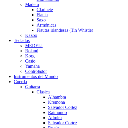
Madera
Clarinete
Flauta
Saxo
Armónicas
Flautas irlandesas (Tin Whistle)
Kazoo
Teclados
MEDELI
Roland
Korg
Casio
Yamaha
Controlador
Instrumentos del Mundo
Cuerda
Guitarra
Clásica
Alhambra
Kremona
Salvador Cortez
Raimundo
Admira
Salvador Cortez
Rocío