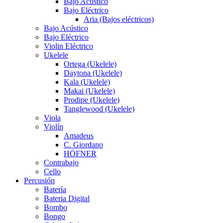
Bajo Acústico
Bajo Eléctrico
Aria (Bajos eléctricos)
Bajo Acústico
Bajo Eléctrico
Violin Eléctrico
Ukelele
Ortega (Ukelele)
Daytona (Ukelele)
Kala (Ukelele)
Makai (Ukelele)
Prodipe (Ukelele)
Tanglewood (Ukelele)
Viola
Violín
Amadeus
C. Giordano
HÖFNER
Contrabajo
Cello
Percusión
Batería
Bateria Digital
Bombo
Bongo