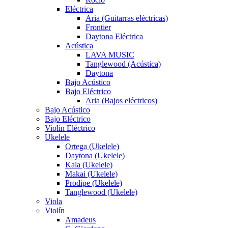
Eléctrica
Aria (Guitarras eléctricas)
Frontier
Daytona Eléctrica
Acústica
LAVA MUSIC
Tanglewood (Acústica)
Daytona
Bajo Acústico
Bajo Eléctrico
Aria (Bajos eléctricos)
Bajo Acústico
Bajo Eléctrico
Violin Eléctrico
Ukelele
Ortega (Ukelele)
Daytona (Ukelele)
Kala (Ukelele)
Makai (Ukelele)
Prodipe (Ukelele)
Tanglewood (Ukelele)
Viola
Violín
Amadeus