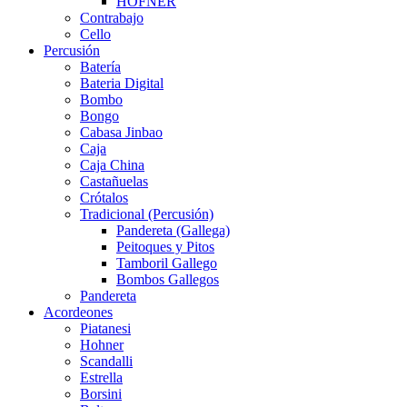
HÖFNER
Contrabajo
Cello
Percusión
Batería
Bateria Digital
Bombo
Bongo
Cabasa Jinbao
Caja
Caja China
Castañuelas
Crótalos
Tradicional (Percusión)
Pandereta (Gallega)
Peitoques y Pitos
Tamboril Gallego
Bombos Gallegos
Pandereta
Acordeones
Piatanesi
Hohner
Scandalli
Estrella
Borsini