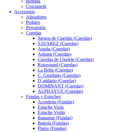
Beltuna
Crucianelli
Accesorios
Afinadores
Pedales
Percursión
Cuerdas
Juegos de Cuerdas (Cuerdas)
SAVAREZ (Cuerdas)
Aquila (Cuerdas)
Admira (Cuerdas)
Cuerdas de Ukelele (Cuerdas)
Rotosound (Cuerdas)
La Bella (Cuerdas)
C. Giordano (Cuerdas)
D´addario (Cuerdas)
DOMINANT (Cuerdas)
ALPHAYUE (Cuerdas)
Fundas y Estuches
Acordeón (Fundas)
Estuche Viola
Estuche Violín
Baquetas (Fundas)
Batería (Fundas)
Platos (Fundas)