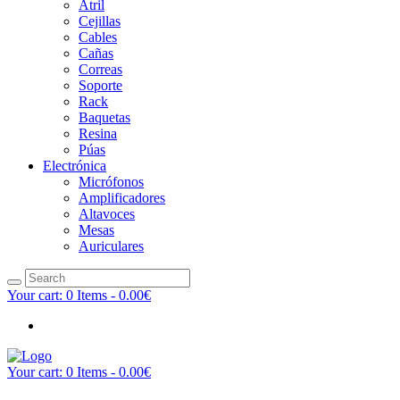
Atril
Cejillas
Cables
Cañas
Correas
Soporte
Rack
Baquetas
Resina
Púas
Electrónica
Micrófonos
Amplificadores
Altavoces
Mesas
Auriculares
Your cart:
0 Items
-
0.00€
Your cart:
0 Items
-
0.00€