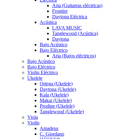
Aria (Guitarras eléctricas)
Frontier
Daytona Eléctrica
Acústica
LAVA MUSIC
Tanglewood (Acústica)
Daytona
Bajo Acústico
Bajo Eléctrico
Aria (Bajos eléctricos)
Bajo Acústico
Bajo Eléctrico
Violin Eléctrico
Ukelele
Ortega (Ukelele)
Daytona (Ukelele)
Kala (Ukelele)
Makai (Ukelele)
Prodipe (Ukelele)
Tanglewood (Ukelele)
Viola
Violín
Amadeus
C. Giordano