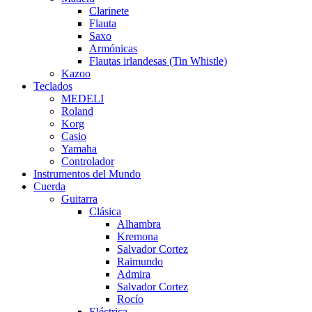
Clarinete
Flauta
Saxo
Armónicas
Flautas irlandesas (Tin Whistle)
Kazoo
Teclados
MEDELI
Roland
Korg
Casio
Yamaha
Controlador
Instrumentos del Mundo
Cuerda
Guitarra
Clásica
Alhambra
Kremona
Salvador Cortez
Raimundo
Admira
Salvador Cortez
Rocío
Eléctrica