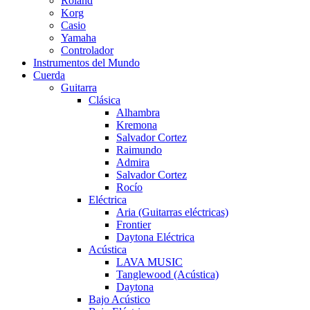
Roland
Korg
Casio
Yamaha
Controlador
Instrumentos del Mundo
Cuerda
Guitarra
Clásica
Alhambra
Kremona
Salvador Cortez
Raimundo
Admira
Salvador Cortez
Rocío
Eléctrica
Aria (Guitarras eléctricas)
Frontier
Daytona Eléctrica
Acústica
LAVA MUSIC
Tanglewood (Acústica)
Daytona
Bajo Acústico