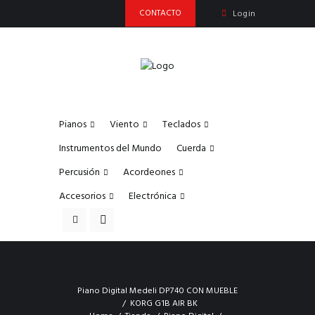
CONTACTO
Login
Pianos
Viento
Teclados
Instrumentos del Mundo
Cuerda
Percusión
Acordeones
Accesorios
Electrónica
Piano Digital Medeli DP740 CON MUEBLE
KORG G1B AIR BK