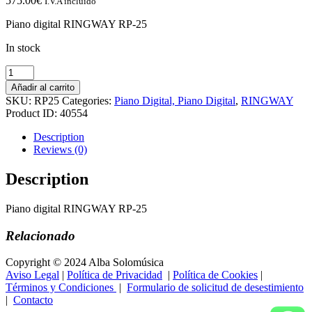
575.00
€
I.V.A incluido
Piano digital RINGWAY RP-25
In stock
Piano
DIGITAL
Añadir al carrito
RINGWAY
SKU:
RP25
Categories:
Piano Digital, Piano Digital
,
RINGWAY
RP-
Product ID:
40554
25
quantity
Description
Reviews (0)
Description
Piano digital RINGWAY RP-25
Relacionado
Copyright © 2024 Alba Solomúsica
Aviso Legal
|
Política de Privacidad
|
Política de Cookies
|
Términos y Condiciones
|
Formulario de solicitud de desestimiento
|
Contacto