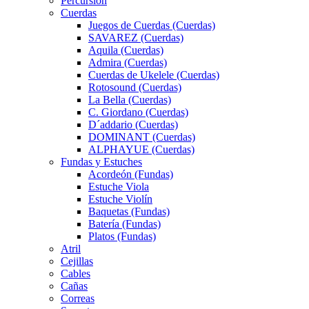
Percursión
Cuerdas
Juegos de Cuerdas (Cuerdas)
SAVAREZ (Cuerdas)
Aquila (Cuerdas)
Admira (Cuerdas)
Cuerdas de Ukelele (Cuerdas)
Rotosound (Cuerdas)
La Bella (Cuerdas)
C. Giordano (Cuerdas)
D´addario (Cuerdas)
DOMINANT (Cuerdas)
ALPHAYUE (Cuerdas)
Fundas y Estuches
Acordeón (Fundas)
Estuche Viola
Estuche Violín
Baquetas (Fundas)
Batería (Fundas)
Platos (Fundas)
Atril
Cejillas
Cables
Cañas
Correas