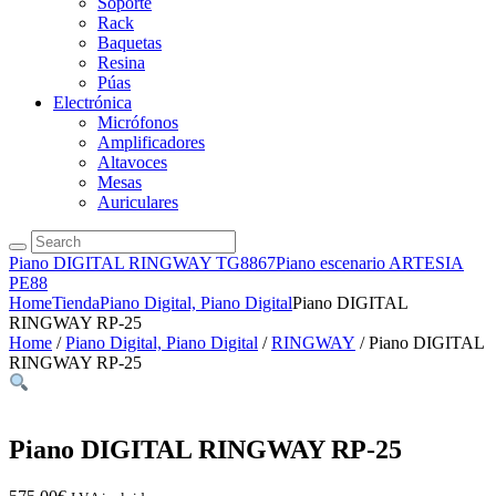
Soporte
Rack
Baquetas
Resina
Púas
Electrónica
Micrófonos
Amplificadores
Altavoces
Mesas
Auriculares
Piano DIGITAL RINGWAY TG8867
Piano escenario ARTESIA
PE88
Home
Tienda
Piano Digital, Piano Digital
Piano DIGITAL
RINGWAY RP-25
Home
/
Piano Digital, Piano Digital
/
RINGWAY
/ Piano DIGITAL
RINGWAY RP-25
Piano DIGITAL RINGWAY RP-25