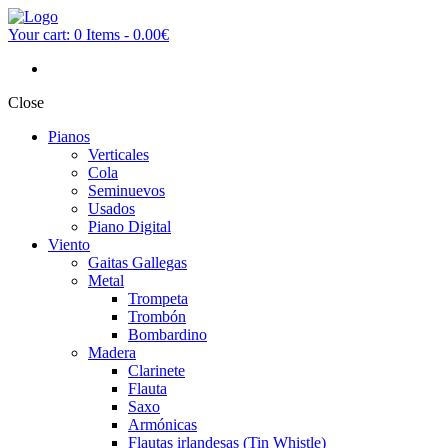
Your cart:
0 Items
-
0.00€
Close
Pianos
Verticales
Cola
Seminuevos
Usados
Piano Digital
Viento
Gaitas Gallegas
Metal
Trompeta
Trombón
Bombardino
Madera
Clarinete
Flauta
Saxo
Armónicas
Flautas irlandesas (Tin Whistle)