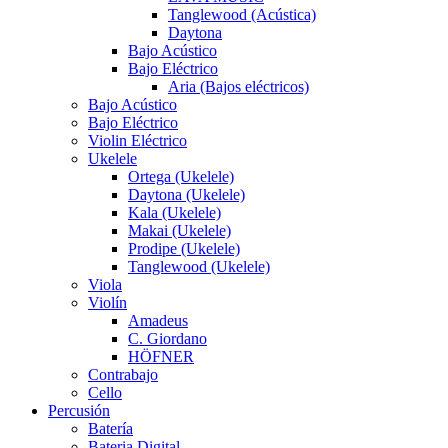
Tanglewood (Acústica)
Daytona
Bajo Acústico
Bajo Eléctrico
Aria (Bajos eléctricos)
Bajo Acústico
Bajo Eléctrico
Violin Eléctrico
Ukelele
Ortega (Ukelele)
Daytona (Ukelele)
Kala (Ukelele)
Makai (Ukelele)
Prodipe (Ukelele)
Tanglewood (Ukelele)
Viola
Violín
Amadeus
C. Giordano
HÖFNER
Contrabajo
Cello
Percusión
Batería
Bateria Digital