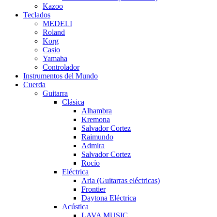
Kazoo
Teclados
MEDELI
Roland
Korg
Casio
Yamaha
Controlador
Instrumentos del Mundo
Cuerda
Guitarra
Clásica
Alhambra
Kremona
Salvador Cortez
Raimundo
Admira
Salvador Cortez
Rocío
Eléctrica
Aria (Guitarras eléctricas)
Frontier
Daytona Eléctrica
Acústica
LAVA MUSIC