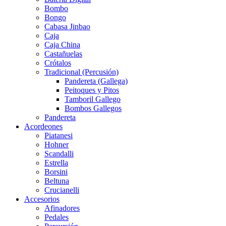
Bombo
Bongo
Cabasa Jinbao
Caja
Caja China
Castañuelas
Crótalos
Tradicional (Percusión)
Pandereta (Gallega)
Peitoques y Pitos
Tamboril Gallego
Bombos Gallegos
Pandereta
Acordeones
Piatanesi
Hohner
Scandalli
Estrella
Borsini
Beltuna
Crucianelli
Accesorios
Afinadores
Pedales